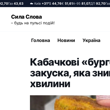
70
Газ
43,63
☁️ Київ
+31°
$
44,76
€
51,61
А-95
81,07
ДП
92,70
Газ
43
Перейти
Сила Слова
до
– будь на пульсі подій!
вмісту
Головна
Новини
Україна
Кабачкові «бург
закуска, яка зник
хвилини