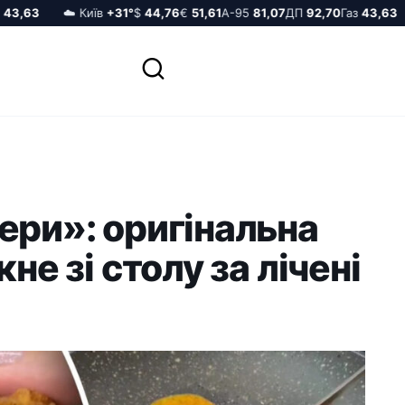
,63
☁️ Київ
+31°
$
44,76
€
51,61
А-95
81,07
ДП
92,70
Газ
43,63
ери»: оригінальна
не зі столу за лічені