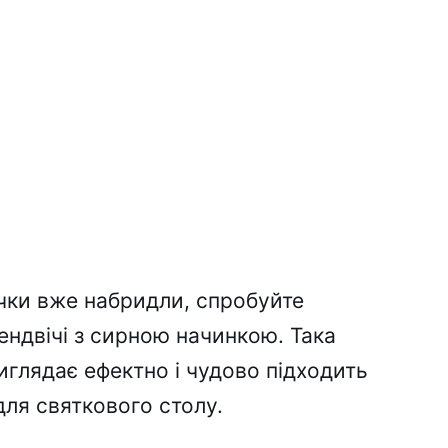
чки вже набридли, спробуйте
сендвічі з сирною начинкою. Така
иглядає ефектно і чудово підходить
 для святкового столу.