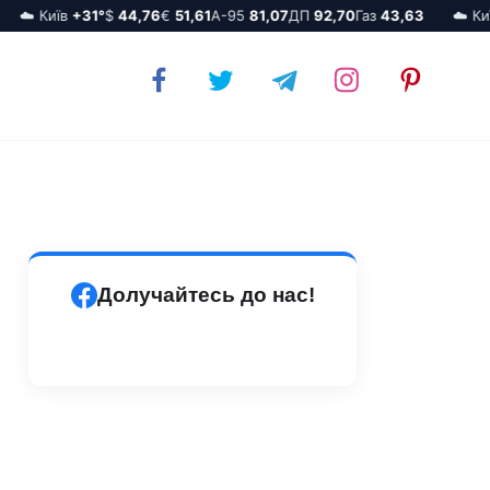
☁️ Київ
+31°
$
44,76
€
51,61
А-95
81,07
ДП
92,70
Газ
43,63
☁️ Київ
Долучайтесь до нас!