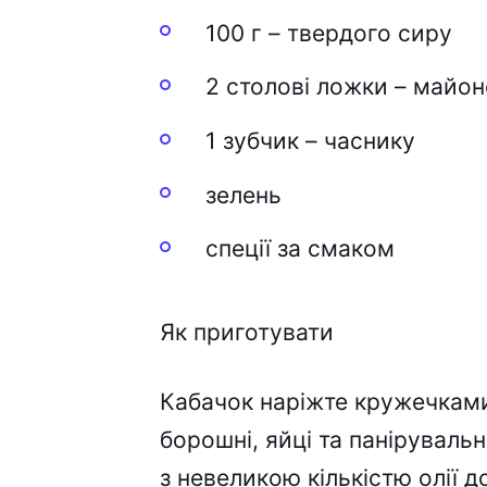
100 г – твердого сиру
2 столові ложки – майон
1 зубчик – часнику
зелень
спеції за смаком
Як приготувати
Кабачок наріжте кружечками,
борошні, яйці та паніруваль
з невеликою кількістю олії д