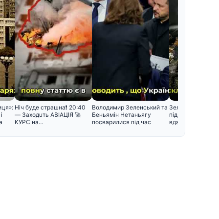
иця»:
Hiч бyдe cтpaшнa❗️ 20:40
Володимир Зеленський та
Зеленський пояс
і
— Зaxoдuть ABIAЦIЯ 🚀
Беньямін Нетаньягу
під час масовано
а
KУPC нa…
посварилися під час
вдалося збити л
зустріч