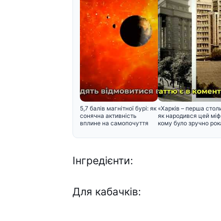
5,7 балів магнітної бурі: як
«Харків – перша стол
сонячна активність
як народився цей міф 
вплине на самопочуття
кому було зручно рок
Інгредієнти:
Для кабачків: