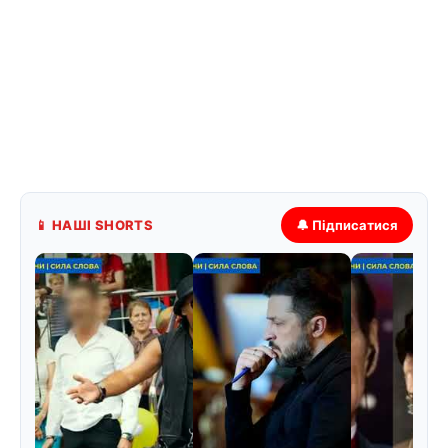
📱 НАШІ SHORTS
🔔 Підписатися