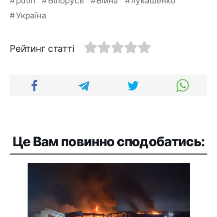
putin
Білорусь
Війна
лукашенко
Україна
Рейтинг статті
Це Вам повинно сподобатись: