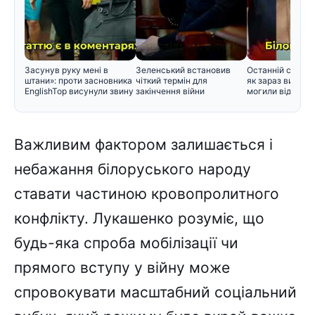
Засунув руку мені в
Зеленський встановив
Останній спочин
штани»: проти засновника
чіткий термін для
як зараз вигляд
EnglishTop висунули звину
закінчення війни
могили відомих 
Важливим фактором залишається і
небажання білоруського народу
ставати частиною кровопролитного
конфлікту. Лукашенко розуміє, що
будь-яка спроба мобілізації чи
прямого вступу у війну може
спровокувати масштабний соціальний