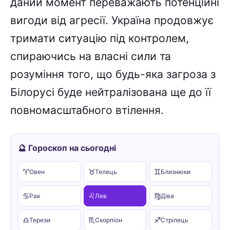
даний момент переважають потенційні
вигоди від агресії. Україна продовжує
тримати ситуацію під контролем,
спираючись на власні сили та
розуміння того, що будь-яка загроза з
Білорусі буде нейтралізована ще до її
повномасштабного втілення.
🔮 Гороскоп на сьогодні
♈
♉
♊
Овен
Телець
Близнюки
♋
♌
♍
Рак
Лев
Діва
♎
♏
♐
Терези
Скорпіон
Стрілець