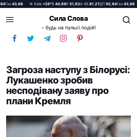
Газ
43,68
☀️ Київ
+26°
$
44,69
€
51,63
А-95
81,27
ДП
92,84
Газ
43,68
☀
Перейти
Сила Слова
до
– будь на пульсі подій!
вмісту
Загроза наступу з Білорусі:
Лукашенко зробив
несподівану заяву про
плани Кремля