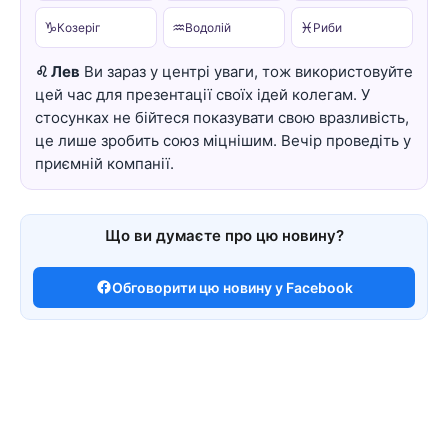
♑
♒
♓
Козеріг
Водолій
Риби
♌ Лев
Ви зараз у центрі уваги, тож використовуйте
цей час для презентації своїх ідей колегам. У
стосунках не бійтеся показувати свою вразливість,
це лише зробить союз міцнішим. Вечір проведіть у
приємній компанії.
Що ви думаєте про цю новину?
Обговорити цю новину у Facebook