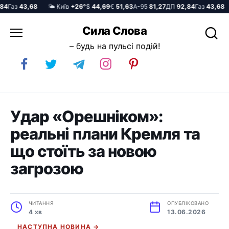
Газ
43,68
🌤️ Київ
+26°
$
44,69
€
51,63
А-95
81,27
ДП
92,84
Газ
43,68

Перейти
Сила Слова
до
– будь на пульсі подій!
вмісту
Удар «Орешніком»:
реальні плани Кремля та
що стоїть за новою
загрозою
ЧИТАННЯ
ОПУБЛІКОВАНО
4 хв
13.06.2026
НАСТУПНА НОВИНА →