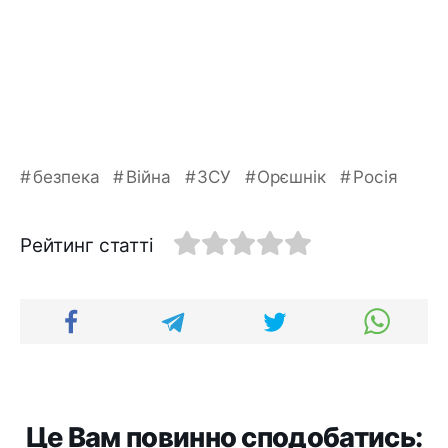
безпека
Війна
ЗСУ
Орєшнік
Росія
Рейтинг статті
Це Вам повинно сподобатись: