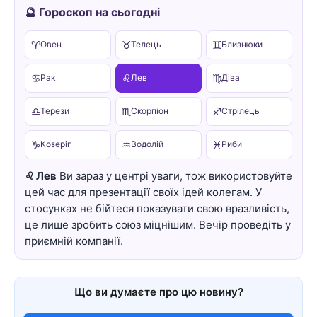
🔮 Гороскоп на сьогодні
♈
♉
♊
Овен
Телець
Близнюки
♋
♌
♍
Рак
Лев
Діва
♎
♏
♐
Терези
Скорпіон
Стрілець
♑
♒
♓
Козеріг
Водолій
Риби
♌ Лев
Ви зараз у центрі уваги, тож використовуйте
цей час для презентації своїх ідей колегам. У
стосунках не бійтеся показувати свою вразливість,
це лише зробить союз міцнішим. Вечір проведіть у
приємній компанії.
Що ви думаєте про цю новину?