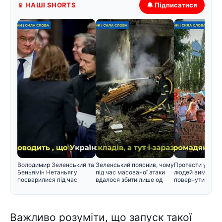
📱 НАШІ SHORTS
🔔 Підписатися
Володимир Зеленський та
Зеленський пояснив, чому
Протести у Києві
Беньямін Нетаньягу
під час масованої атаки
людей вимагаю
посварилися під час
вдалося збити лише од
повернути Федо
зустріч
Важливо розуміти, що запуск такої