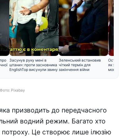
 про
Засунув руку мені в
Зеленський встановив
Останній спочино
чної
штани»: проти засновника
чіткий термін для
як зараз вигляд
EnglishTop висунули звину
закінчення війни
могили відомих у
Фото: Pixabay
яка призводить до передчасного
льний водний режим. Багато хто
 потроху. Це створює лише ілюзію