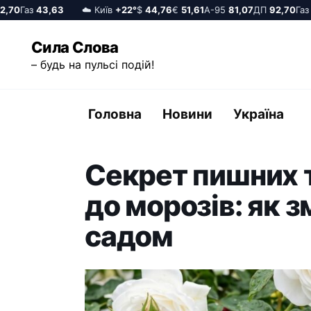
70
Газ
43,63
☁️ Київ
+22°
$
44,76
€
51,61
А-95
81,07
ДП
92,70
Газ
43
Перейти
Сила Слова
до
– будь на пульсі подій!
вмісту
Головна
Новини
Україна
Секрет пишних т
до морозів: як з
садом