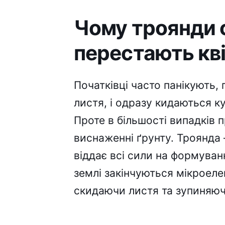
Чому троянди с
перестають кв
Початківці часто панікують,
листя, і одразу кидаються к
Проте в більшості випадків
виснаженні ґрунту. Троянда
віддає всі сили на формуванн
землі закінчуються мікроел
скидаючи листя та зупиняюч