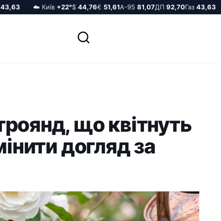
,63
☁️ Київ
+22°
$
44,76
€
51,61
А-95
81,07
ДП
92,70
Газ
43,63
роянд, що квітнуть
мінити догляд за