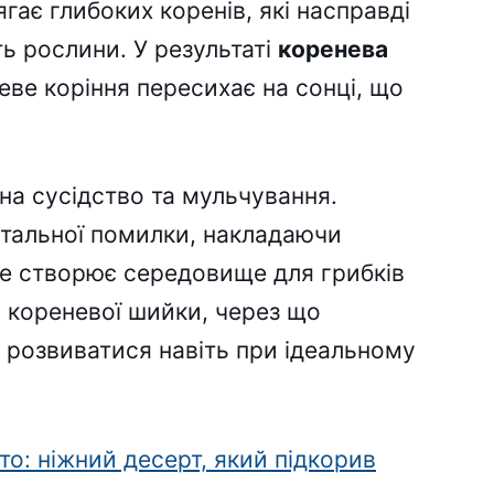
гає глибоких коренів, які насправді
ь рослини. У результаті
коренева
ве коріння пересихає на сонці, що
на сусідство та мульчування.
атальної помилки, накладаючи
Це створює середовище для грибків
я кореневої шийки, через що
розвиватися навіть при ідеальному
то: ніжний десерт, який підкорив