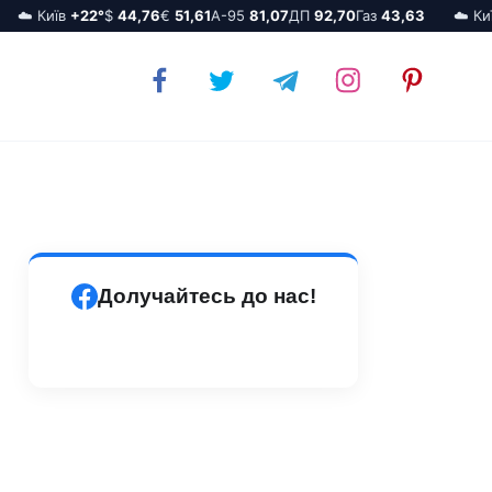
☁️ Київ
+22°
$
44,76
€
51,61
А-95
81,07
ДП
92,70
Газ
43,63
☁️ Київ
Долучайтесь до нас!