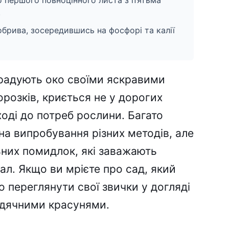
о першого повноцінного листа з п’ятьма
.
добрива, зосередившись на фосфорі та калії
 радують око своїми яскравими
розків, криється не у дорогих
ході до потреб рослини. Багато
на випробування різних методів, але
них помидлок, які заважають
ал. Якщо ви мрієте про сад, який
о переглянути свої звички у догляді
вдячними красунями.