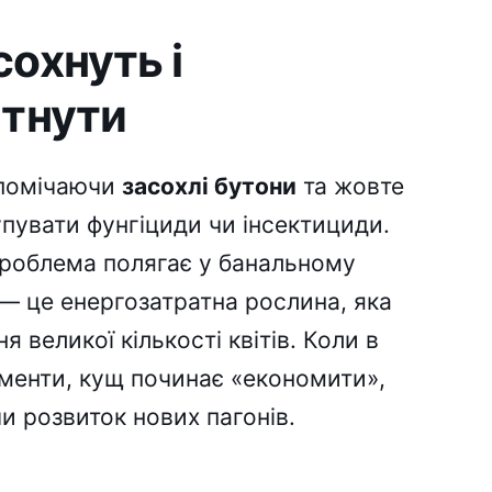
охнуть і
ітнути
 помічаючи
засохлі бутони
та жовте
упувати фунгіциди чи інсектициди.
 проблема полягає у банальному
 — це енергозатратна рослина, яка
я великої кількості квітів. Коли в
ементи, кущ починає «економити»,
и розвиток нових пагонів.