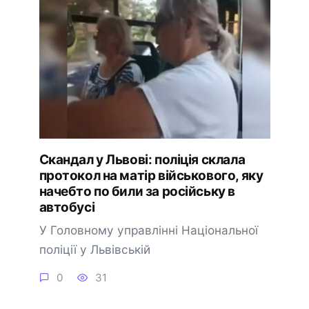
Скандал у Львові: поліція склала
протокол на матір військового, яку
начебто по били за російську в
автобусі
У Головному управлінні Національної
поліції у Львівській
0
31