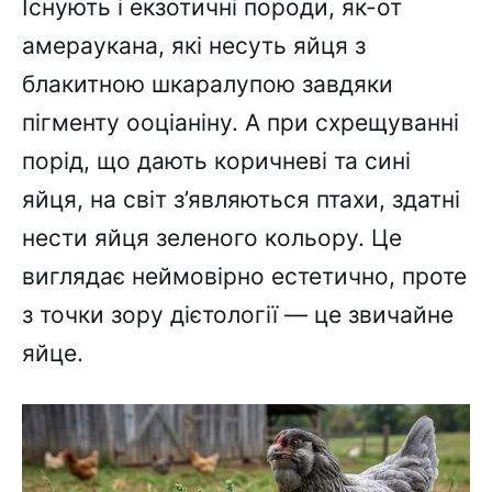
Існують і екзотичні породи, як-от
амераукана, які несуть яйця з
блакитною шкаралупою завдяки
пігменту ооціаніну. А при схрещуванні
порід, що дають коричневі та сині
яйця, на світ з’являються птахи, здатні
нести яйця зеленого кольору. Це
виглядає неймовірно естетично, проте
з точки зору дієтології — це звичайне
яйце.