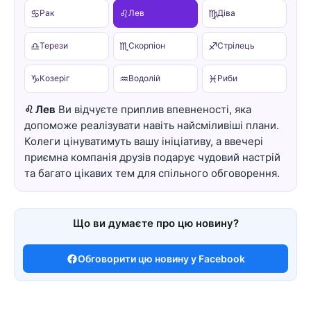
♋
♌
♍
Рак
Лев
Діва
♎
♏
♐
Терези
Скорпіон
Стрілець
♑
♒
♓
Козеріг
Водолій
Риби
♌ Лев
Ви відчуєте приплив впевненості, яка
допоможе реалізувати навіть найсміливіші плани.
Колеги цінуватимуть вашу ініціативу, а ввечері
приємна компанія друзів подарує чудовий настрій
та багато цікавих тем для спільного обговорення.
Що ви думаєте про цю новину?
Обговорити цю новину у Facebook