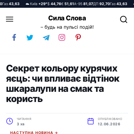
аз
43,63
☁️ Київ
+29°
$
44,76
€
51,61
А-95
81,07
ДП
92,70
Газ
43,63
☁️ 
Перейти
Сила Слова
до
– будь на пульсі подій!
вмісту
Секрет кольору курячих
яєць: чи впливає відтінок
шкаралупи на смак та
користь
ЧИТАННЯ
ОПУБЛІКОВАНО
3 хв
12.06.2026
НАСТУПНА НОВИНА →