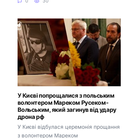
0
30
У Києві попрощалися з польським
волонтером Мареком Русеком-
Вольським, який загинув від удару
дрона рф
У Києві відбулася церемонія прощання
з волонтером Мареком