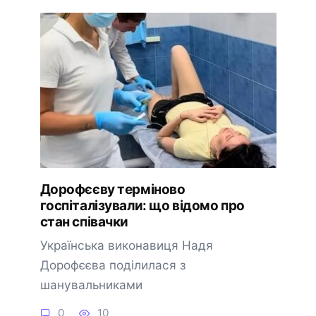
Дорофєєву терміново
госпіталізували: що відомо про
стан співачки
Українська виконавиця Надя
Дорофєєва поділилася з
шанувальниками
0
10