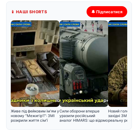
📱 НАШІ SHORTS
🔔 Підписатися
Живе під фейковим ім'ям у
Сили оборони вперше
Новий головком
новому "Межигір'ї": ЗМІ
уразили російський
західні ЗМІ розк
розкрили життя сім'ї
аналог HIMARS: що відомо
реальну реакці
про РС
військових на