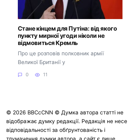
Стане кінцем для Путіна: від якого
пункту мирної угоди ніколи не
відмовиться Кремль
Про це розповів полковник армії
Великої Британії у
0
11
© 2026 BBCcCNN © Думка автора статті не
відображає думку редакції. Редакція не несе
відповідальності за обґрунтованість і
🔔 Підписатися
Пізніше
тлумачення думки автора, а сайт є лише