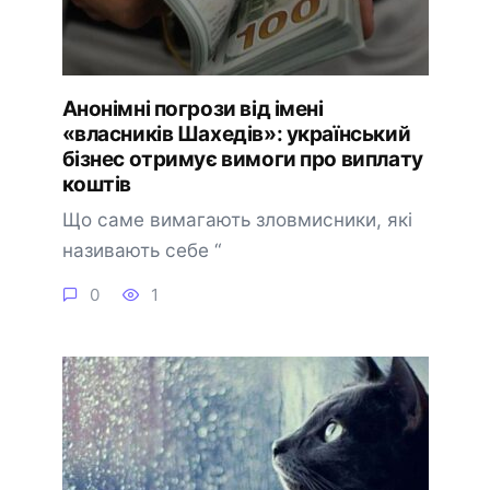
Анонімні погрози від імені
«власників Шахедів»: український
бізнес отримує вимоги про виплату
коштів
Що саме вимагають зловмисники, які
називають себе “
0
1