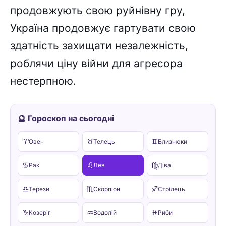
продовжують свою руйнівну гру,
Україна продовжує гартувати свою
здатність захищати незалежність,
роблячи ціну війни для агресора
нестерпною.
🔮 Гороскоп на сьогодні
♈
♉
♊
Овен
Телець
Близнюки
♋
♌
♍
Рак
Лев
Діва
♎
♏
♐
Терези
Скорпіон
Стрілець
♑
♒
♓
Козеріг
Водолій
Риби