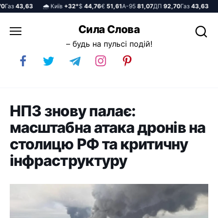
з
43,63
🌧️ Київ
+32°
$
44,76
€
51,61
А-95
81,07
ДП
92,70
Газ
43,63
🌧️ 
Перейти
Сила Слова
до
– будь на пульсі подій!
вмісту
НПЗ знову палає:
масштабна атака дронів на
столицю РФ та критичну
інфраструктуру