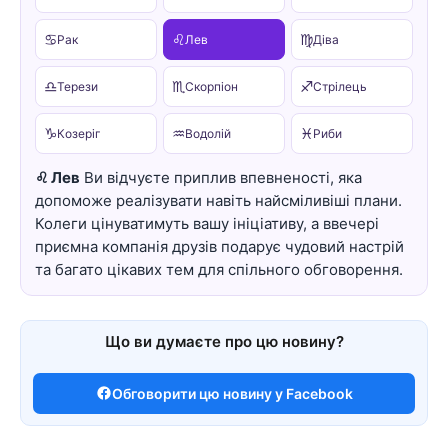
♋
♌
♍
Рак
Лев
Діва
♎
♏
♐
Терези
Скорпіон
Стрілець
♑
♒
♓
Козеріг
Водолій
Риби
♌ Лев
Ви відчуєте приплив впевненості, яка
допоможе реалізувати навіть найсміливіші плани.
Колеги цінуватимуть вашу ініціативу, а ввечері
приємна компанія друзів подарує чудовий настрій
та багато цікавих тем для спільного обговорення.
Що ви думаєте про цю новину?
Обговорити цю новину у Facebook