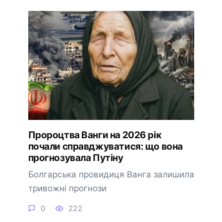
Пророцтва Ванги на 2026 рік
почали справджуватися: що вона
прогнозувала Путіну
Болгарська провидиця Ванга залишила
тривожні прогнози
0
222
🔔 Підписатися
Пізніше