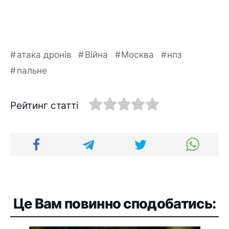
атака дронів
Війна
Москва
нпз
пальне
Рейтинг статті
Це Вам повинно сподобатись: