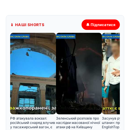
📱 НАШІ SHORTS
🔔 Підписатися
РФ атакувала вокзал:
Зеленський розповів про
Засунув руку ме
російський снаряд влучив
наслідки масованої нічної
штани»: проти з
у пасажирський вагон, є
атаки рф на Київщину
EnglishTop вису