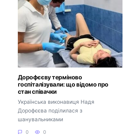
Дорофєєву терміново
госпіталізували: що відомо про
стан співачки
Українська виконавиця Надя
Дорофєєва поділилася з
шанувальниками
0
0