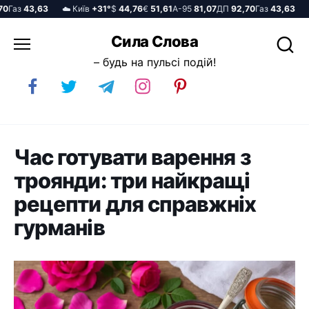
аз
43,63
☁️ Київ
+31°
$
44,76
€
51,61
А-95
81,07
ДП
92,70
Газ
43,63
☁️ 
Перейти
Сила Слова
до
– будь на пульсі подій!
вмісту
Час готувати варення з
троянди: три найкращі
рецепти для справжніх
гурманів