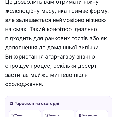
Це дозволить вам отримати ніжну
желеподібну масу, яка тримає форму,
але залишається неймовірно ніжною
на смак. Такий конфітюр ідеально
підходить для ранкових тостів або як
доповнення до домашньої випічки.
Використання агар-агару значно
спрощує процес, оскільки десерт
застигає майже миттєво після
охолодження.
🔮 Гороскоп на сьогодні
♈
♉
♊
Овен
Телець
Близнюки