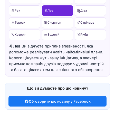
♋
♌
♍
Рак
Лев
Діва
♎
♏
♐
Терези
Скорпіон
Стрілець
♑
♒
♓
Козеріг
Водолій
Риби
♌ Лев
Ви відчуєте приплив впевненості, яка
допоможе реалізувати навіть найсміливіші плани.
Колеги цінуватимуть вашу ініціативу, а ввечері
приємна компанія друзів подарує чудовий настрій
та багато цікавих тем для спільного обговорення.
Що ви думаєте про цю новину?
Обговорити цю новину у Facebook