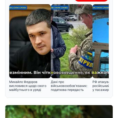
Михайло Федоров
Дані про
РФ атакувала во
висловився щодо свого
військовозобов'язаних:
російський снар
майбутнього в уряді
податкова передасть
у пасажирський 
інформацію Мінобор