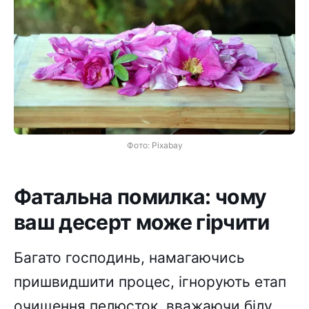
Фото: Pixabay
Фатальна помилка: чому
ваш десерт може гірчити
Багато господинь, намагаючись
пришвидшити процес, ігнорують етап
очищення пелюсток, вважаючи білу