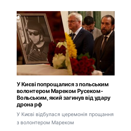
У Києві попрощалися з польським
волонтером Мареком Русеком-
Вольським, який загинув від удару
дрона рф
У Києві відбулася церемонія прощання
з волонтером Мареком