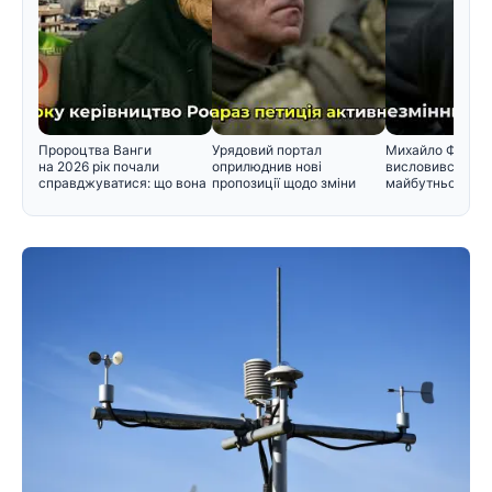
Пророцтва Ванги
Урядовий портал
Михайло Федор
на 2026 рік почали
оприлюднив нові
висловився щод
справджуватися: що вона
пропозиції щодо зміни
майбутнього в у
прогнозувал
черговості призо