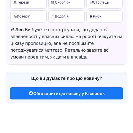
♎
♏
♐
Терези
Скорпіон
Стрілець
♑
♒
♓
Козеріг
Водолій
Риби
♌ Лев
Ви будете в центрі уваги, що додасть
впевненості у власних силах. На роботі очікуйте на
цікаву пропозицію, але не поспішайте
погоджуватися миттєво. Ретельно зважте всі
умови перед тим, як дати відповідь.
Що ви думаєте про цю новину?
Обговорити цю новину у Facebook