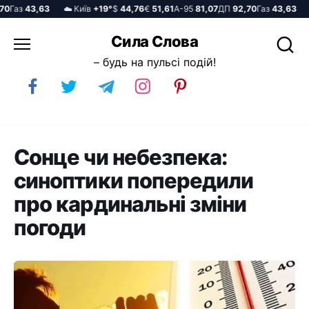
Газ
43,63
☁️ Київ
+19°
$
44,76
€
51,61
А-95
81,07
ДП
92,70
Газ
43,63
☁️ 
Перейти
Сила Слова
до
– будь на пульсі подій!
вмісту
Сонце чи небезпека:
синоптики попередили
про кардинальні зміни
погоди