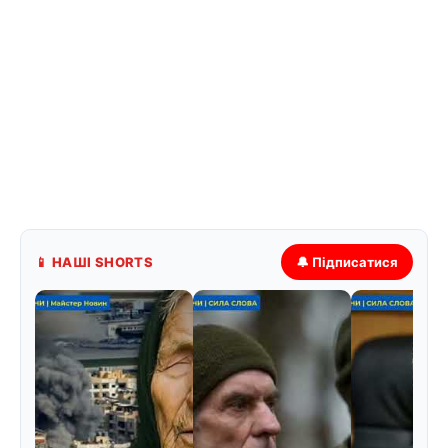
📱 НАШІ SHORTS
🔔 Підписатися