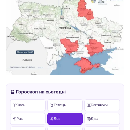
🔮 Гороскоп на сьогодні
♈
♉
♊
Овен
Телець
Близнюки
♋
♌
♍
Рак
Лев
Діва