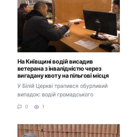
На Київщині водій висадив
ветерана з інвалідністю через
вигадану квоту на пільгові місця
У Білій Церкві трапився обурливий
випадок: водій громадського
0
1