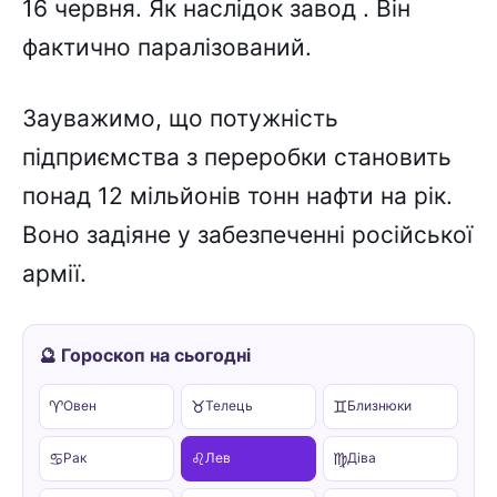
16 червня. Як наслідок завод . Він
фактично паралізований.
Зауважимо, що потужність
підприємства з переробки становить
понад 12 мільйонів тонн нафти на рік.
Воно задіяне у забезпеченні російської
армії.
🔮 Гороскоп на сьогодні
♈
♉
♊
Овен
Телець
Близнюки
♋
♌
♍
Рак
Лев
Діва