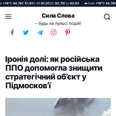
19°
$
44,76
€
51,61
А-95
81,07
ДП
92,70
Газ
43,63
☁️ Київ
+19°
$
44,76
€
5
Перейти
Сила Слова
до
– будь на пульсі подій!
вмісту
Іронія долі: як російська
ППО допомогла знищити
стратегічний об’єкт у
Підмосков’ї