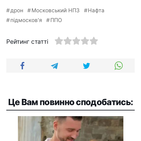
дрон
Московський НПЗ
Нафта
підмосков'я
ППО
Рейтинг статті
Це Вам повинно сподобатись: