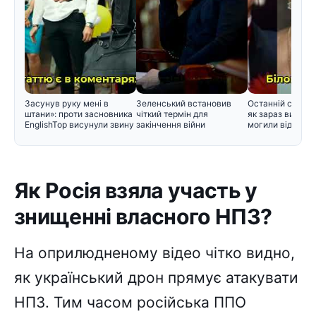
Засунув руку мені в
Зеленський встановив
Останній спочин
штани»: проти засновника
чіткий термін для
як зараз вигляд
EnglishTop висунули звину
закінчення війни
могили відомих 
Як Росія взяла участь у
знищенні власного НПЗ?
На оприлюдненому відео чітко видно,
як український дрон прямує атакувати
НПЗ. Тим часом російська ППО