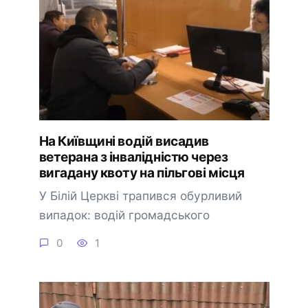
На Київщині водій висадив
ветерана з інвалідністю через
вигадану квоту на пільгові місця
У Білій Церкві трапився обурливий
випадок: водій громадського
0
1