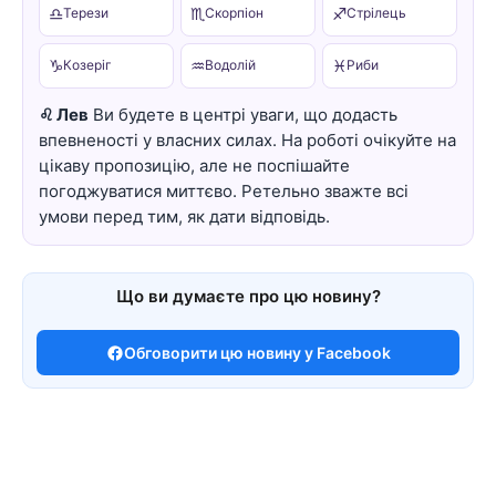
♎
♏
♐
Терези
Скорпіон
Стрілець
♑
♒
♓
Козеріг
Водолій
Риби
♌ Лев
Ви будете в центрі уваги, що додасть
впевненості у власних силах. На роботі очікуйте на
цікаву пропозицію, але не поспішайте
погоджуватися миттєво. Ретельно зважте всі
умови перед тим, як дати відповідь.
Що ви думаєте про цю новину?
Обговорити цю новину у Facebook