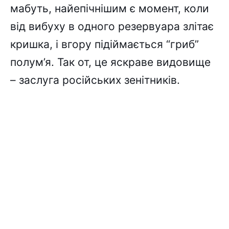
мабуть, найепічнішим є момент, коли
від вибуху в одного резервуара злітає
кришка, і вгору підіймається “гриб”
полум’я. Так от, це яскраве видовище
– заслуга російських зенітників.