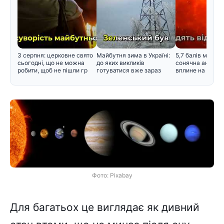
3 серпня: церковне свято
Майбутня зима в Україні:
5,7 балів магнітн
сьогодні, що не можна
до яких викликів
сонячна активні
робити, щоб не пішли гр
готуватися вже зараз
вплине на само
Фото: Pixabay
Для багатьох це виглядає як дивний