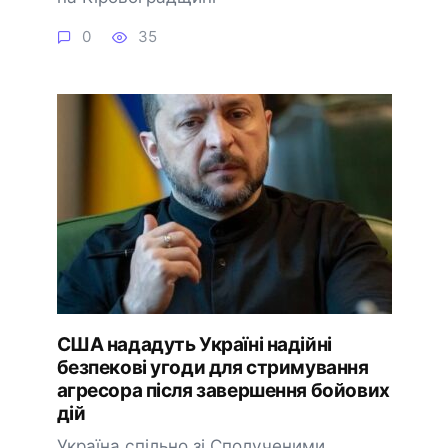
0
35
США нададуть Україні надійні
безпекові угоди для стримування
агресора після завершення бойових
дій
Україна спільно зі Сполученими