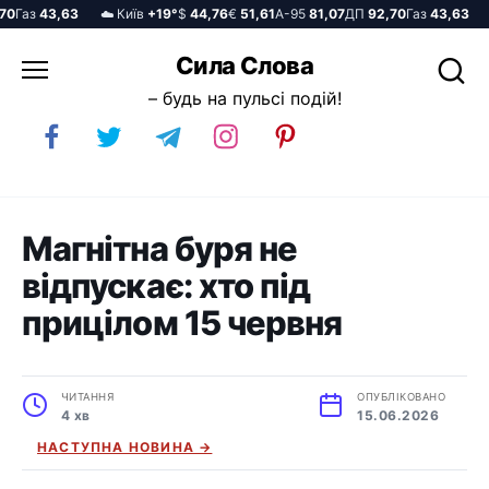
Газ
43,63
☁️ Київ
+19°
$
44,76
€
51,61
А-95
81,07
ДП
92,70
Газ
43,63
☁️
Перейти
Сила Слова
до
– будь на пульсі подій!
вмісту
Магнітна буря не
відпускає: хто під
прицілом 15 червня
ЧИТАННЯ
ОПУБЛІКОВАНО
4 хв
15.06.2026
НАСТУПНА НОВИНА →