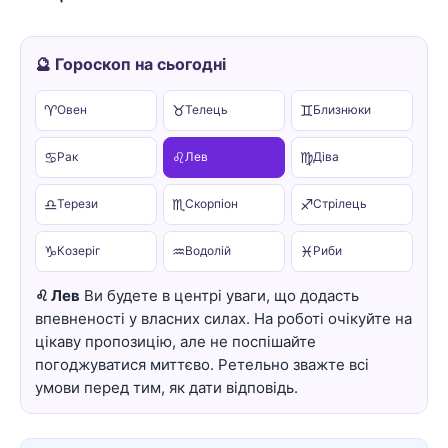
🔮 Гороскоп на сьогодні
♈
♉
♊
Овен
Телець
Близнюки
♋
♌
♍
Рак
Лев
Діва
♎
♏
♐
Терези
Скорпіон
Стрілець
♑
♒
♓
Козеріг
Водолій
Риби
♌ Лев
Ви будете в центрі уваги, що додасть
впевненості у власних силах. На роботі очікуйте на
цікаву пропозицію, але не поспішайте
погоджуватися миттєво. Ретельно зважте всі
умови перед тим, як дати відповідь.