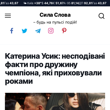
Газ
43,67
🌤️ Київ
+38°
$
44,76
€
51,67
А-95
81,14
ДП
92,81
Газ
43,67
🌤
Перейти
Сила Слова
до
– будь на пульсі подій!
вмісту
Катерина Усик: несподівані
факти про дружину
чемпіона, які приховували
роками