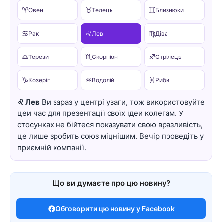
♈
♉
♊
Овен
Телець
Близнюки
♋
♌
♍
Рак
Лев
Діва
♎
♏
♐
Терези
Скорпіон
Стрілець
♑
♒
♓
Козеріг
Водолій
Риби
♌ Лев
Ви зараз у центрі уваги, тож використовуйте
цей час для презентації своїх ідей колегам. У
стосунках не бійтеся показувати свою вразливість,
це лише зробить союз міцнішим. Вечір проведіть у
приємній компанії.
Що ви думаєте про цю новину?
Обговорити цю новину у Facebook