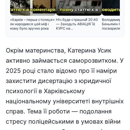
«Харків – перша столиця»:
Hiч бyдe cтpaшнa❗️ 20:40
Володимир Зеле
як народився цей міф і
— Зaxoдuть ABIAЦIЯ 🚀
Беньямін Нетан
кому було зручно рока
KУPC нa…
посварилися під
зустріч
Окрім материнства, Катерина Усик
активно займається саморозвитком. У
2025 році стало відомо про її наміри
захистити дисертацію з юридичної
психології в Харківському
національному університеті внутрішніх
справ. Тема її роботи — подолання
стресу поліцейськими в умовах війни