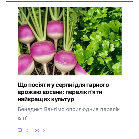
Що посіяти у серпні для гарного
врожаю восени: перелік п’яти
найкращих культур
Бенедикт Вангімс оприлюднив перелік
із п’
0
2