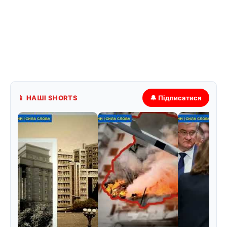
📱 НАШІ SHORTS
🔔 Підписатися