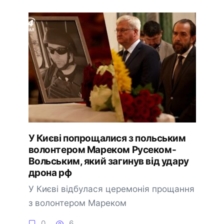
У Києві попрощалися з польським
волонтером Мареком Русеком-
Вольським, який загинув від удару
дрона рф
У Києві відбулася церемонія прощання
з волонтером Мареком
0
6