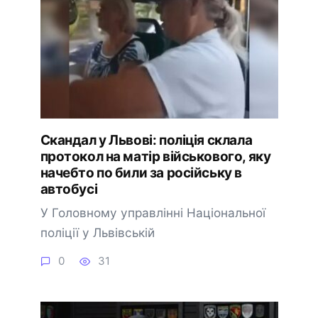
Скандал у Львові: поліція склала
протокол на матір військового, яку
начебто по били за російську в
автобусі
У Головному управлінні Національної
поліції у Львівській
0
31