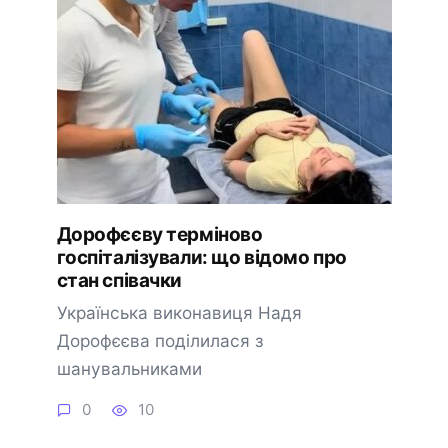
Дорофєєву терміново
госпіталізували: що відомо про
стан співачки
Українська виконавиця Надя
Дорофєєва поділилася з
шанувальниками
0
10