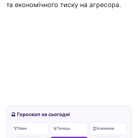
та економічного тиску на агресора.
🔮 Гороскоп на сьогодні
♈
♉
♊
Овен
Телець
Близнюки