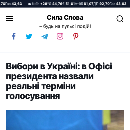
Газ
43,63
☁️ Київ
+29°
$
44,76
€
51,61
А-95
81,07
ДП
92,70
Газ
43,63
☁
Перейти
Сила Слова
до
– будь на пульсі подій!
вмісту
Вибори в Україні: в Офісі
президента назвали
реальні терміни
голосування