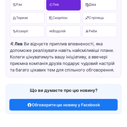
♋
♌
♍
Рак
Лев
Діва
♎
♏
♐
Терези
Скорпіон
Стрілець
♑
♒
♓
Козеріг
Водолій
Риби
♌ Лев
Ви відчуєте приплив впевненості, яка
допоможе реалізувати навіть найсміливіші плани.
Колеги цінуватимуть вашу ініціативу, а ввечері
приємна компанія друзів подарує чудовий настрій
та багато цікавих тем для спільного обговорення.
Що ви думаєте про цю новину?
Обговорити цю новину у Facebook