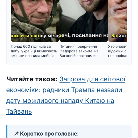
Понад 600 підписів за
Питання повернення
Хто очолить Укра
добу: українці вимагають
Федорова закрите: на
відомий історик
змінити правила мобіліз
Банковій поставили
несподіваним п
крапку у ди
Читайте також:
Загроза для світової
економіки: радники Трампа назвали
дату можливого нападу Китаю на
Тайвань
📌 Коротко про головне: