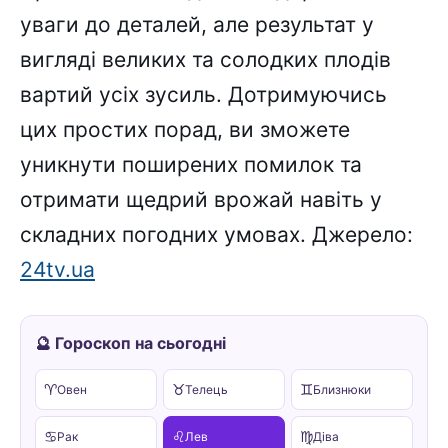
уваги до деталей, але результат у
вигляді великих та солодких плодів
вартий усіх зусиль. Дотримуючись
цих простих порад, ви зможете
уникнути поширених помилок та
отримати щедрий врожай навіть у
складних погодних умовах. Джерело:
24tv.ua
🔮 Гороскоп на сьогодні
♈
♉
♊
Овен
Телець
Близнюки
♋
♌
♍
Рак
Лев
Діва