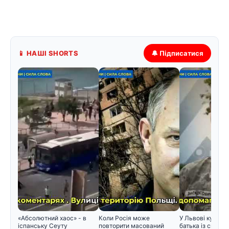
📱 НАШІ SHORTS
🔔 Підписатися
«Абсолютний хаос» - в
Коли Росія може
У Львові курсан
іспанську Сеуту
повторити масований
батька із сином 