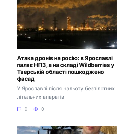
Атака дронів на росію: в Ярославлі
палає НПЗ, а на складі Wildberries у
Тверській області пошкоджено
фасад
У Ярославлі після нальоту безпілотних
літальних апаратів
0
0