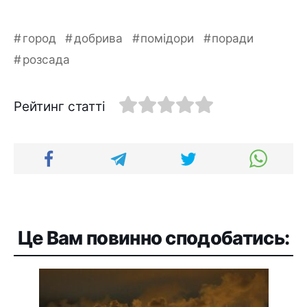
город
добрива
помідори
поради
розсада
Рейтинг статті
Це Вам повинно сподобатись: