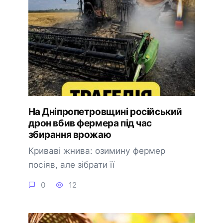
На Дніпропетровщині російський
дрон вбив фермера під час
збирання врожаю
Криваві жнива: озимину фермер
посіяв, але зібрати її
0
12