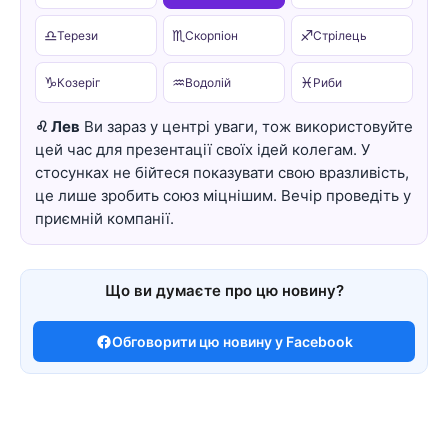
♎
♏
♐
Терези
Скорпіон
Стрілець
♑
♒
♓
Козеріг
Водолій
Риби
♌ Лев
Ви зараз у центрі уваги, тож використовуйте
цей час для презентації своїх ідей колегам. У
стосунках не бійтеся показувати свою вразливість,
це лише зробить союз міцнішим. Вечір проведіть у
приємній компанії.
Що ви думаєте про цю новину?
Обговорити цю новину у Facebook