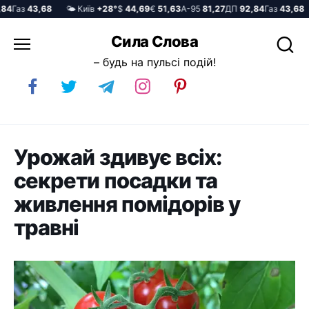
Газ
43,68
🌤️ Київ
+28°
$
44,69
€
51,63
А-95
81,27
ДП
92,84
Газ
43,68

Перейти
Сила Слова
до
– будь на пульсі подій!
вмісту
Урожай здивує всіх:
секрети посадки та
живлення помідорів у
травні