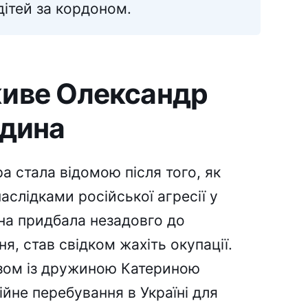
дітей за кордоном.
живе Олександр
одина
а стала відомою після того, як
аслідками російської агресії у
ина придбала незадовго до
, став свідком жахіть окупації.
азом із дружиною Катериною
ійне перебування в Україні для