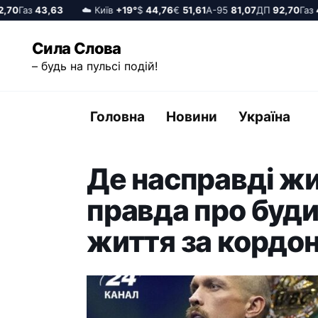
0
Газ
43,63
☁️ Київ
+19°
$
44,76
€
51,61
А-95
81,07
ДП
92,70
Газ
43,
Перейти
Сила Слова
до
– будь на пульсі подій!
вмісту
Головна
Новини
Україна
Де насправді жи
правда про буди
життя за кордо