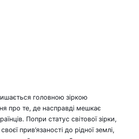
лишається головною зіркою
ння про те, де насправді мешкає
аїнців. Попри статус світової зірки,
воєї прив’язаності до рідної землі,