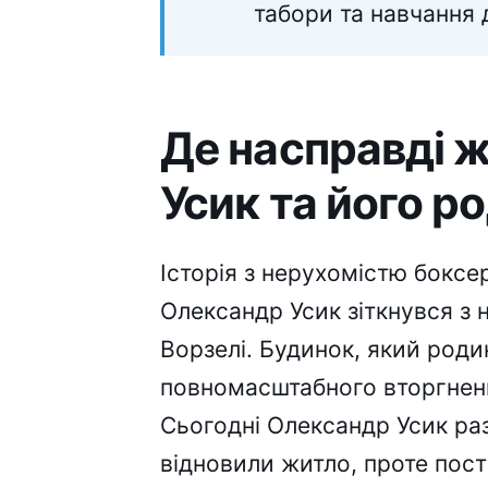
табори та навчання 
Де насправді 
Усик та його р
Історія з нерухомістю боксер
Олександр Усик зіткнувся з н
Ворзелі. Будинок, який род
повномасштабного вторгнення
Сьогодні Олександр Усик р
відновили житло, проте пост