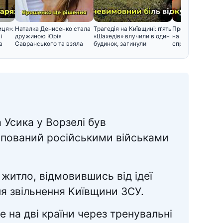
иця»:
Наталка Денисенко стала
Трагедія на Київщині: п’ять
Пророцтва Ванг
і
дружиною Юрія
«Шахедів» влучили в один
на 2026 рік поча
а
Савранського та взяла
будинок, загинули
справджуватися:
його прізв
прогнозувал
Усика у Ворзелі був
пований російськими військами
житло, відмовившись від ідеї
ля звільнення Київщини ЗСУ.
 на дві країни через тренувальні