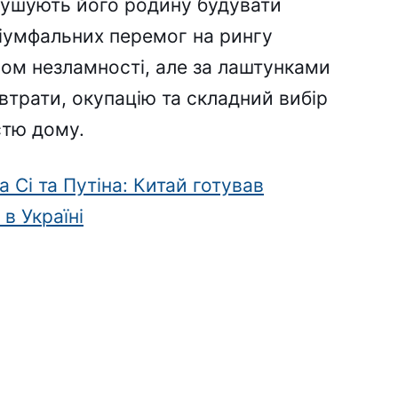
змушують його родину будувати
тріумфальних перемог на рингу
ом незламності, але за лаштунками
 втрати, окупацію та складний вибір
стю дому.
 Сі та Путіна: Китай готував
 в Україні