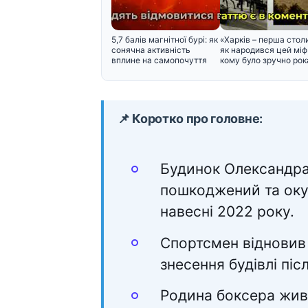
5,7 балів магнітної бурі: як
«Харків – перша стол
сонячна активність
як народився цей міф 
вплине на самопочуття
кому було зручно рок
📌 Коротко про головне:
Будинок Олександра 
пошкоджений та оку
навесні 2022 року.
Спортсмен відновив 
знесення будівлі піс
Родина боксера живе