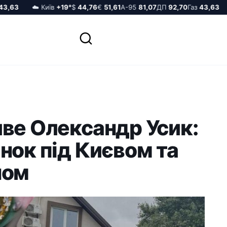
63
☁️ Київ
+19°
$
44,76
€
51,61
А-95
81,07
ДП
92,70
Газ
43,63
☁
ве Олександр Усик:
нок під Києвом та
ном