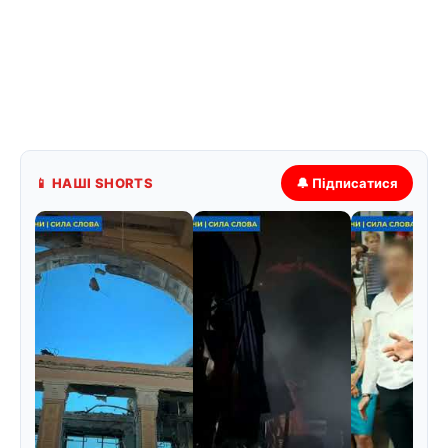
📱 НАШІ SHORTS
🔔 Підписатися