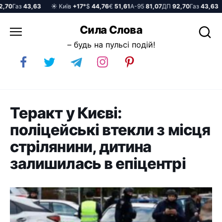
70
Газ
43,63
☀️ Київ
+17°
$
44,76
€
51,61
А-95
81,07
ДП
92,70
Газ
43,63
Перейти
Сила Слова
до
– будь на пульсі подій!
вмісту
Теракт у Києві:
поліцейські втекли з місця
стрілянини, дитина
залишилась в епіцентрі