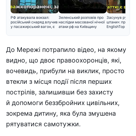
РФ атакувала вокзал:
Зеленський розповів про
Засунув руку ме
російський снаряд влучив
наслідки масованої нічної
штани»: проти з
у пасажирський вагон, є
атаки рф на Київщину
EnglishTop вису
До Мережі потрапило відео, на якому
видно, що двоє правоохоронців, які,
вочевидь, прибули на виклик, просто
втекли з місця події після перших
пострілів, залишивши без захисту
й допомоги беззбройних цивільних,
зокрема дитину, яка була змушена
рятуватися самотужки.