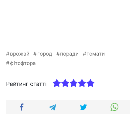
врожай
город
поради
томати
фітофтора
Рейтинг статті