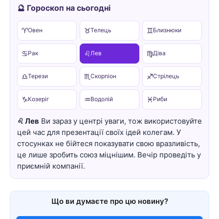
🔮 Гороскоп на сьогодні
♈
♉
♊
Овен
Телець
Близнюки
♋
♌
♍
Рак
Лев
Діва
♎
♏
♐
Терези
Скорпіон
Стрілець
♑
♒
♓
Козеріг
Водолій
Риби
♌ Лев
Ви зараз у центрі уваги, тож використовуйте
цей час для презентації своїх ідей колегам. У
стосунках не бійтеся показувати свою вразливість,
це лише зробить союз міцнішим. Вечір проведіть у
приємній компанії.
Що ви думаєте про цю новину?