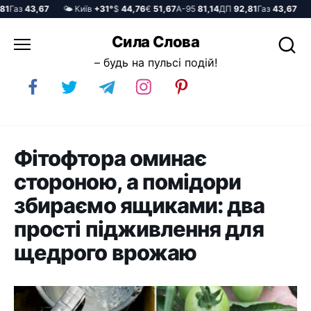
Газ
43,67
🌤️ Київ
+31°
$
44,76
€
51,67
А-95
81,14
ДП
92,81
Газ
43,67
🌤️
Перейти
Сила Слова
до
– будь на пульсі подій!
вмісту
Фітофтора оминає
стороною, а помідори
збираємо ящиками: два
прості підживлення для
щедрого врожаю