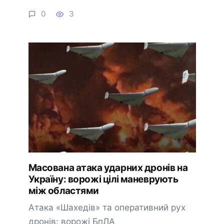
0
3
Масована атака ударних дронів на
Україну: ворожі цілі маневрують
між областями
Атака «Шахедів» та оперативний рух
дронів: ворожі БпЛА