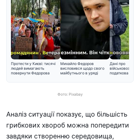
Протести у Києві: тисячі
Михайло Федоров
Дані про
людей вимагають
висловився щодо свого
військовозобов'
повернути Федорова
майбутнього в уряді
податкова пере
інформацію Мін
Фото: Pixabay
Аналіз ситуації показує, що більшість
грибкових хвороб можна попередити
завдяки створенню середовища,