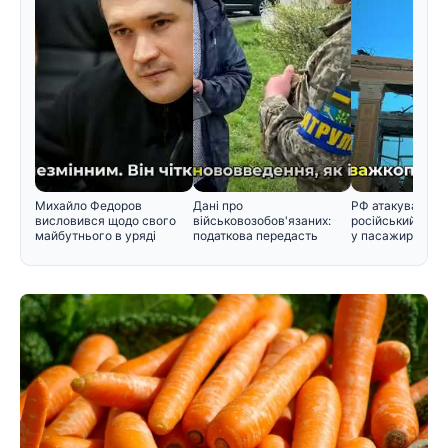
Михайло Федоров
Дані про
РФ атакувала во
висловився щодо свого
військовозобов'язаних:
російський снар
майбутнього в уряді
податкова передасть
у пасажирський 
інформацію Мінобор