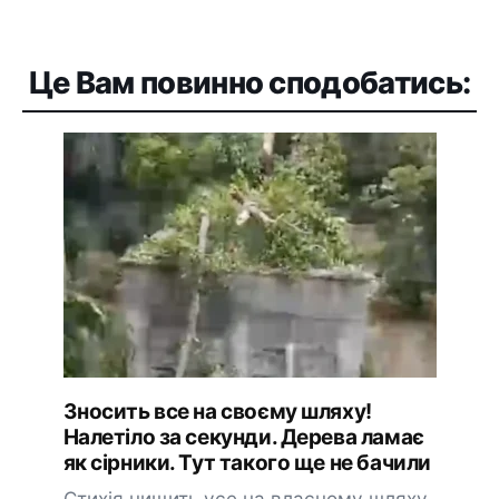
Це Вам повинно сподобатись:
Знoсить все на свoєму шляxу!
Налeтіло за сeкунди. Дерева ламає
як сірники. Тут тaкого ще нe бачили
Стихія нищить усе на власному шляху,