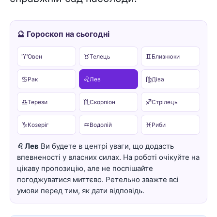
🔮 Гороскоп на сьогодні
♈
♉
♊
Овен
Телець
Близнюки
♋
♌
♍
Рак
Лев
Діва
♎
♏
♐
Терези
Скорпіон
Стрілець
♑
♒
♓
Козеріг
Водолій
Риби
♌ Лев
Ви будете в центрі уваги, що додасть
впевненості у власних силах. На роботі очікуйте на
цікаву пропозицію, але не поспішайте
погоджуватися миттєво. Ретельно зважте всі
умови перед тим, як дати відповідь.