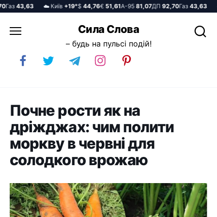
аз
43,63
☁️ Київ
+19°
$
44,76
€
51,61
А-95
81,07
ДП
92,70
Газ
43,63
☁️ 
Перейти
Сила Слова
до
– будь на пульсі подій!
вмісту
Почне рости як на
дріжджах: чим полити
моркву в червні для
солодкого врожаю