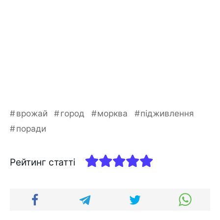
врожай
город
морква
підживлення
поради
Рейтинг статті