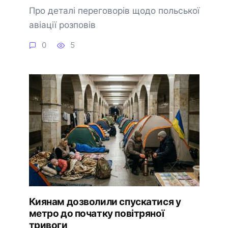
Про деталі переговорів щодо польської
авіації розповів
0
5
Киянам дозволили спускатися у
метро до початку повітряної
🔔 Підписатися
Пізніше
тривоги