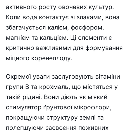
активного росту овочевих культур.
Коли вода контактує зі злаками, вона
збагачується калієм, фосфором,
магнієм та кальцієм. Ці елементи є
критично важливими для формування
міцного коренеплоду.
Окремої уваги заслуговують вітаміни
групи B та крохмаль, що містяться у
такій рідині. Вони діють як м’який
стимулятор ґрунтової мікрофлори,
покращуючи структуру землі та
полегшуючи засвоєння поживних