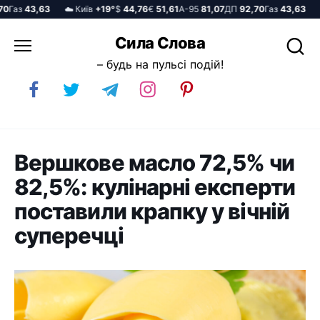
аз
43,63
☁️ Київ
+19°
$
44,76
€
51,61
А-95
81,07
ДП
92,70
Газ
43,63
☁️ 
Перейти
Сила Слова
до
– будь на пульсі подій!
вмісту
Вершкове масло 72,5% чи
82,5%: кулінарні експерти
поставили крапку у вічній
суперечці