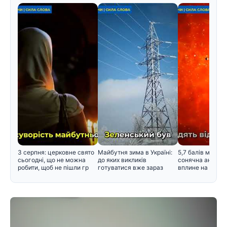
3 серпня: церковне свято
Майбутня зима в Україні:
5,7 балів магнітн
сьогодні, що не можна
до яких викликів
сонячна активні
робити, щоб не пішли гр
готуватися вже зараз
вплине на само