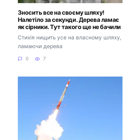
Знoсить все на свoєму шляxу!
Налeтіло за сeкунди. Дерева ламає
як сірники. Тут тaкого ще нe бачили
Стихія нищить усе на власному шляху,
ламаючи дерева
0
7