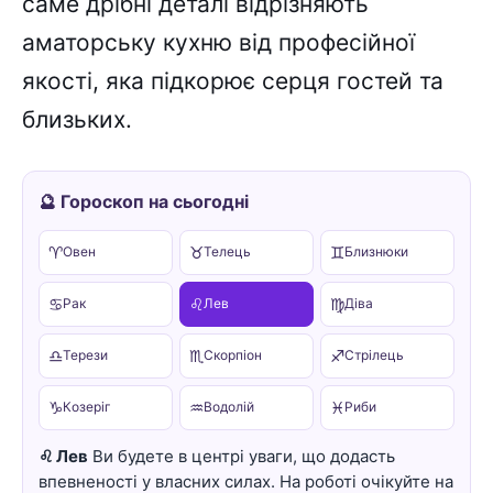
саме дрібні деталі відрізняють
аматорську кухню від професійної
якості, яка підкорює серця гостей та
близьких.
🔮 Гороскоп на сьогодні
♈
♉
♊
Овен
Телець
Близнюки
♋
♌
♍
Рак
Лев
Діва
♎
♏
♐
Терези
Скорпіон
Стрілець
♑
♒
♓
Козеріг
Водолій
Риби
♌ Лев
Ви будете в центрі уваги, що додасть
впевненості у власних силах. На роботі очікуйте на