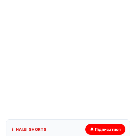
📱 НАШІ SHORTS
🔔 Підписатися