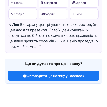
♎
♏
♐
Терези
Скорпіон
Стрілець
♑
♒
♓
Козеріг
Водолій
Риби
♌ Лев
Ви зараз у центрі уваги, тож використовуйте
цей час для презентації своїх ідей колегам. У
стосунках не бійтеся показувати свою вразливість,
це лише зробить союз міцнішим. Вечір проведіть у
приємній компанії.
Що ви думаєте про цю новину?
Обговорити цю новину у Facebook