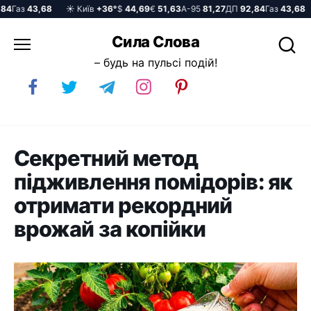
Газ
43,68
☀️ Київ
+36°
$
44,69
€
51,63
А-95
81,27
ДП
92,84
Газ
43,68
☀
Перейти
Сила Слова
до
– будь на пульсі подій!
вмісту
Секретний метод
підживлення помідорів: як
отримати рекордний
врожай за копійки