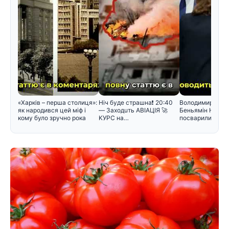
«Харків – перша столиця»:
Hiч бyдe cтpaшнa❗️ 20:40
Володимир Зеле
як народився цей міф і
— Зaxoдuть ABIAЦIЯ 🚀
Беньямін Нетан
кому було зручно рока
KУPC нa…
посварилися під
зустріч