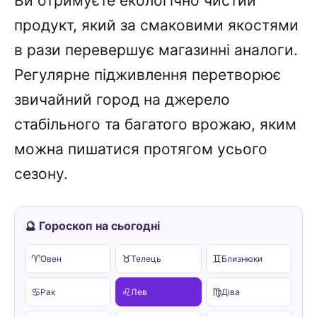
Ви отримуєте екологічно чистий
продукт, який за смаковими якостями
в рази перевершує магазинні аналоги.
Регулярне підживлення перетворює
звичайний город на джерело
стабільного та багатого врожаю, яким
можна пишатися протягом усього
сезону.
🔮 Гороскоп на сьогодні
♈
♉
♊
Овен
Телець
Близнюки
♋
♌
♍
Рак
Лев
Діва