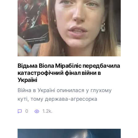
Відьма Віола Мірабіліс передбачила
катастрофічний фінал війни в
Україні
Війна в Україні опинилася у глухому
куті, тому держава-агресорка
0
1.2k.