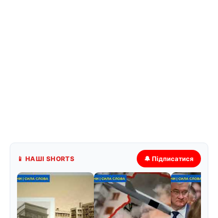
📱 НАШІ SHORTS
🔔 Підписатися