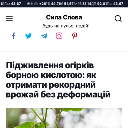
1
Газ
43,67
☀️ Київ
+26°
$
44,76
€
51,67
А-95
81,14
ДП
92,81
Газ
43,67
☀️
Перейти
Сила Слова
до
– будь на пульсі подій!
вмісту
Підживлення огірків
борною кислотою: як
отримати рекордний
врожай без деформацій