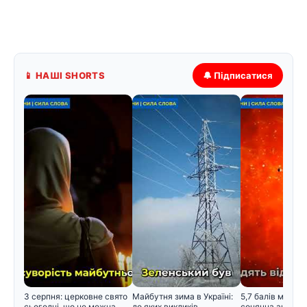
📱 НАШІ SHORTS
🔔 Підписатися
3 серпня: церковне свято
Майбутня зима в Україні:
5,7 балів магнітн
сьогодні, що не можна
до яких викликів
сонячна активні