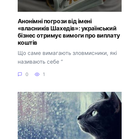
Анонімні погрози від імені
«власників Шахедів»: український
бізнес отримує вимоги про виплату
коштів
Що саме вимагають зловмисники, які
називають себе “
0
1