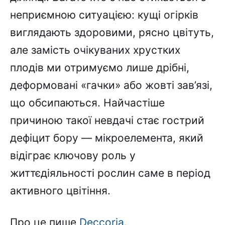
неприємною ситуацією: кущі огірків
виглядають здоровими, рясно цвітуть,
але замість очікуваних хрустких
плодів ми отримуємо лише дрібні,
деформовані «гачки» або жовті зав’язі,
що обсипаються. Найчастіше
причиною такої невдачі стає гострий
дефіцит бору — мікроелемента, який
відіграє ключову роль у
життєдіяльності рослин саме в період
активного цвітіння.
Про це пише
Deccoria.