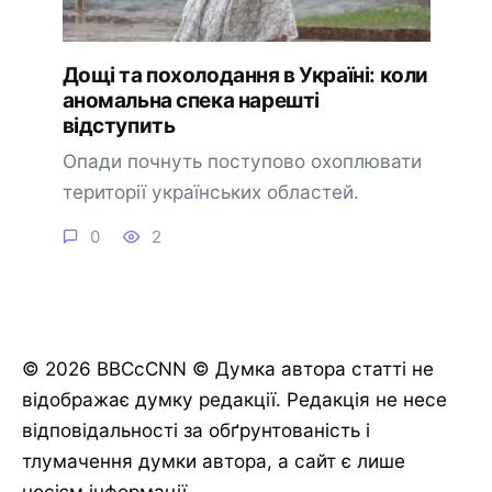
Дощі та похолодання в Україні: коли
аномальна спека нарешті
відступить
Опади почнуть поступово охоплювати
території українських областей.
0
2
© 2026 BBCcCNN © Думка автора статті не
відображає думку редакції. Редакція не несе
відповідальності за обґрунтованість і
тлумачення думки автора, а сайт є лише
носієм інформації.