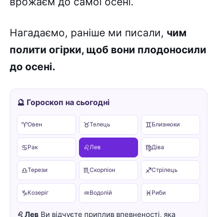
врожаєм до самої осені.
Нагадаємо, раніше ми писали,
чим
полити огірки, щоб вони плодоносили
до осені.
🔮 Гороскоп на сьогодні
♈
♉
♊
Овен
Телець
Близнюки
♋
♌
♍
Рак
Лев
Діва
♎
♏
♐
Терези
Скорпіон
Стрілець
♑
♒
♓
Козеріг
Водолій
Риби
♌ Лев
Ви відчуєте приплив впевненості, яка