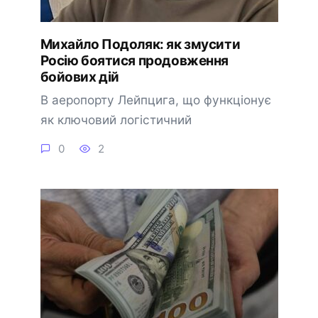
Михайло Подоляк: як змусити
Росію боятися продовження
бойових дій
В аеропорту Лейпцига, що функціонує
як ключовий логістичний
0
2