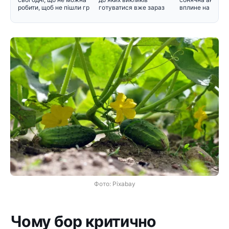
робити, щоб не пішли гр
готуватися вже зараз
вплине на само
Фото: Pixabay
Чому бор критично