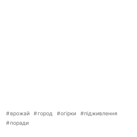
врожай
город
огірки
підживлення
поради