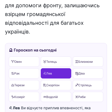
для допомоги фронту, залишаючись
взірцем громадянської
відповідальності для багатьох
українців.
🔮 Гороскоп на сьогодні
♈
♉
♊
Овен
Телець
Близнюки
♋
♌
♍
Рак
Лев
Діва
♎
♏
♐
Терези
Скорпіон
Стрілець
♑
♒
♓
Козеріг
Водолій
Риби
♌ Лев
Ви відчуєте приплив впевненості, яка