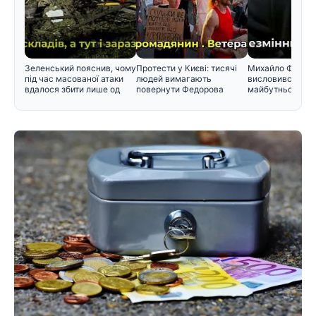
Зеленський пояснив, чому
Протести у Києві: тисячі
Михайло Федор
під час масованої атаки
людей вимагають
висловився щод
вдалося збити лише од
повернути Федорова
майбутнього в у