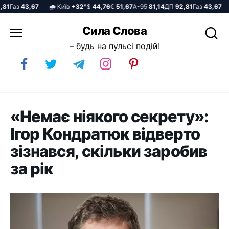
1
Газ
43,67
🌧️ Київ
+32°
$
44,76
€
51,67
А-95
81,14
ДП
92,81
Газ
43,67
🌧
Перейти
Сила Слова
до
– будь на пульсі подій!
вмісту
«Немає ніякого секрету»:
Ігор Кондратюк відверто
зізнався, скільки заробив
за рік