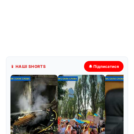
📱 НАШІ SHORTS
🔔 Підписатися