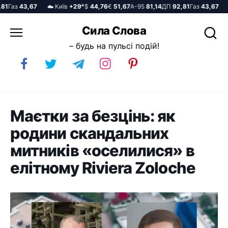
Газ
43,67
☁️ Київ
+29°
$
44,76
€
51,67
А-95
81,14
ДП
92,81
Газ
43,67
☁️ 
Перейти
Сила Слова
до
– будь на пульсі подій!
вмісту
Маєтки за безцінь: як
родини скандальних
митників «оселилися» в
елітному Riviera Zoloche