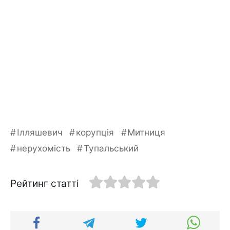
Ілляшевич
корупція
Митниця
нерухомість
Тупальський
Рейтинг статті