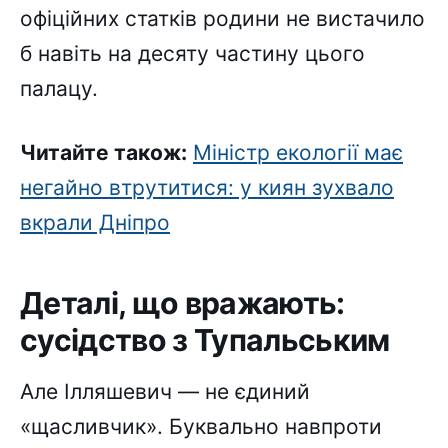
офіційних статків родини не вистачило
б навіть на десяту частину цього
палацу.
Читайте також:
Міністр екології має
негайно втрутитися: у киян зухвало
вкрали Дніпро
Деталі, що вражають:
сусідство з Тупальським
Але Ілляшевич — не єдиний
«щасливчик». Буквально навпроти