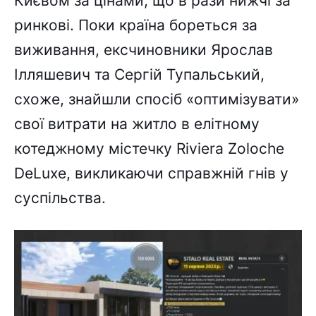
Києвом за цінами, що в рази нижчі за
ринкові. Поки країна бореться за
виживання, ексчиновники Ярослав
Ілляшевич та Сергій Тупальський,
схоже, знайшли спосіб «оптимізувати»
свої витрати на житло в елітному
котеджному містечку Riviera Zoloche
DeLuxe, викликаючи справжній гнів у
суспільства.