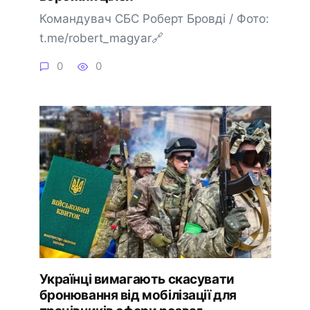
Командувач СБС Роберт Бровді / Фото:
t.me/robert_magyar🔗
0
0
Українці вимагають скасувати
бронювання від мобілізації для