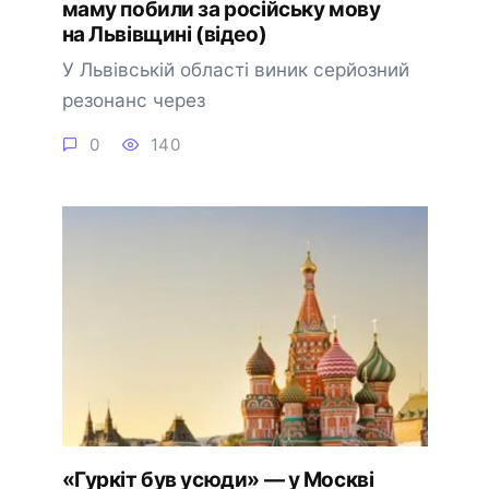
маму побили за російську мову
на Львівщині (відео)
У Львівській області виник серйозний
резонанс через
0
140
«Гуркіт був усюди» — у Москві