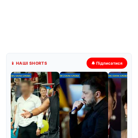
📱 НАШІ SHORTS
🔔 Підписатися