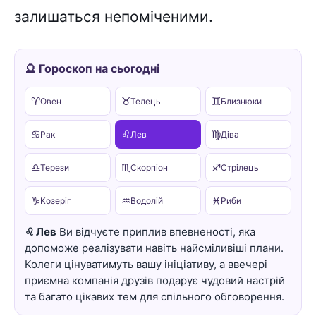
залишаться непоміченими.
🔮 Гороскоп на сьогодні
♈
♉
♊
Овен
Телець
Близнюки
♋
♌
♍
Рак
Лев
Діва
♎
♏
♐
Терези
Скорпіон
Стрілець
♑
♒
♓
Козеріг
Водолій
Риби
♌ Лев
Ви відчуєте приплив впевненості, яка
допоможе реалізувати навіть найсміливіші плани.
Колеги цінуватимуть вашу ініціативу, а ввечері
приємна компанія друзів подарує чудовий настрій
та багато цікавих тем для спільного обговорення.