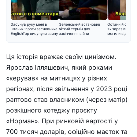
Засунув руку мені в
Зеленський встановив
Останній спочин
штани»: проти засновника
чіткий термін для
як зараз вигляд
EnglishTop висунули звину
закінчення війни
могили відомих 
Ця історія вражає своїм цинізмом.
Ярослав Ілляшевич, який роками
«керував» на митницях у різних
регіонах, після звільнення у 2023 році
раптово став власником (через матір)
розкішного котеджу проєкту
«Норман». При ринковій вартості у
700 тисяч доларів, офіційно маєток та