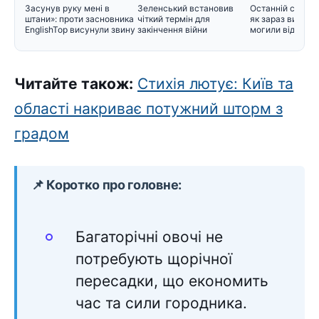
Засунув руку мені в
Зеленський встановив
Останній спочин
штани»: проти засновника
чіткий термін для
як зараз вигляд
EnglishTop висунули звину
закінчення війни
могили відомих 
Читайте також:
Стихія лютує: Київ та
області накриває потужний шторм з
градом
📌 Коротко про головне:
Багаторічні овочі не
потребують щорічної
пересадки, що економить
час та сили городника.