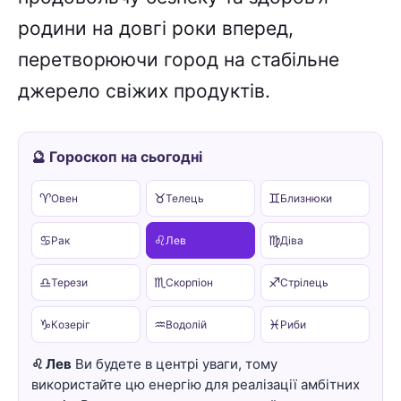
родини на довгі роки вперед,
перетворюючи город на стабільне
джерело свіжих продуктів.
🔮 Гороскоп на сьогодні
♈
♉
♊
Овен
Телець
Близнюки
♋
♌
♍
Рак
Лев
Діва
♎
♏
♐
Терези
Скорпіон
Стрілець
♑
♒
♓
Козеріг
Водолій
Риби
♌ Лев
Ви будете в центрі уваги, тому
використайте цю енергію для реалізації амбітних