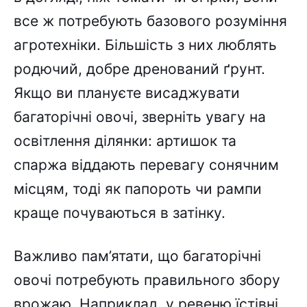
все ж потребують базового розуміння
агротехніки. Більшість з них люблять
родючий, добре дренований ґрунт.
Якщо ви плануєте висаджувати
багаторічні овочі, зверніть увагу на
освітлення ділянки: артишок та
спаржа віддають перевагу сонячним
місцям, тоді як папороть чи рампи
краще почуваються в затінку.
Важливо пам’ятати, що багаторічні
овочі потребують правильного збору
врожаю. Наприклад, у ревеню їстівні