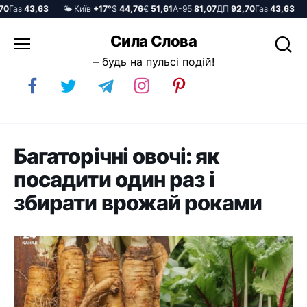
Газ
43,63
🌤️ Київ
+17°
$
44,76
€
51,61
А-95
81,07
ДП
92,70
Газ
43,63
🌤️
Перейти
Сила Слова
до
– будь на пульсі подій!
вмісту
Багаторічні овочі: як
посадити один раз і
збирати врожай роками