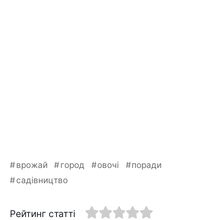
врожай
город
овочі
поради
садівництво
Рейтинг статті