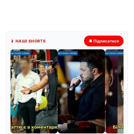
📱 НАШІ SHORTS
🔔 Підписатися