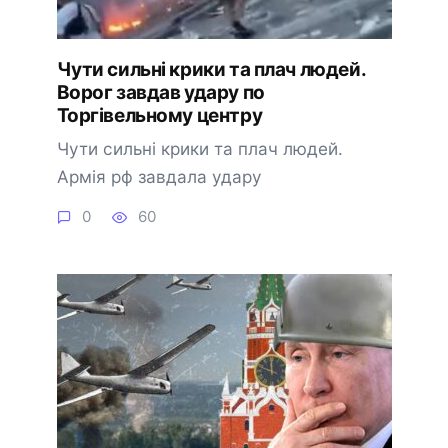
Чyти сильні кpики та плaч людей.
Воpог завдав удapу по
Тоpгівельному цeнтру
Чути сильні крики та плач людей.
Армія рф завдала удару
0
60