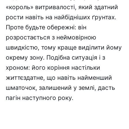
«король» витривалості, який здатний
рости навіть на найбідніших ґрунтах.
Проте будьте обережні: він
розростається з неймовірною
швидкістю, тому краще виділити йому
окрему зону. Подібна ситуація і з
хроном: його коріння настільки
життєздатне, що навіть найменший
шматочок, залишений у землі, дасть
пагін наступного року.