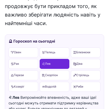
продовжує бути прикладом того, як
важливо зберігати людяність навіть у
найтемніші часи.
🔮 Гороскоп на сьогодні
♈
♉
♊
Овен
Телець
Близнюки
♋
♌
♍
Рак
Лев
Діва
♎
♏
♐
Терези
Скорпіон
Стрілець
♑
♒
♓
Козеріг
Водолій
Риби
♌ Лев
Випромінюйте впевненість, адже ваші ідеї
сьогодні можуть отримати підтримку керівництва
або колег. Будьте уважнішими до деталей у