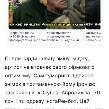
Пророцтва Ванги
Урядовий портал
Михайло Федор
на 2026 рік почали
оприлюднив нові
висловився щод
справджуватися: що вона
пропозиції щодо зміни
майбутнього в у
прогнозувал
черговості призо
Попри кардинальну зміну іміджу,
артист не втрачає свого фірмового
оптимізму. Сам гуморист підписав
знімок з притаманною йому іронією,
зазначивши: «Окулі з «Аврори» за 170
грн, і ти одразу інстаРембо». Цей