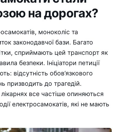
озою на дорогах?
осамокатів, моноколіс та
ток законодавчої бази. Багато
ітки, сприймають цей транспорт як
авила безпеки. Ініціатори петиції
ь: відсутність обов’язкового
ь призводить до трагедій.
 лікарнях все частіше опиняються
одії електросамокатів, які не мають