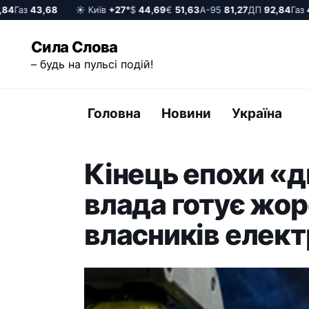
Газ
43,68
☀️ Київ
+27°
$
44,69
€
51,63
А-95
81,27
ДП
92,84
Газ
43,
Перейти
Сила Слова
до
– будь на пульсі подій!
вмісту
Головна
Новини
Україна
Кінець епохи «д
влада готує жо
власників елек