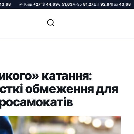
68
☀️ Київ
+27°
$
44,69
€
51,63
А-95
81,27
ДП
92,84
Газ
43,68
☀
икого» катання:
рсткі обмеження для
тросамокатів