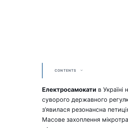
CONTENTS
Електросамокати
в Україні
суворого державного регулю
з’явилася резонансна петиці
Масове захоплення мікротра