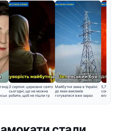
генд:
3 серпня: церковне свято
Майбутня зима в Україні:
5,7 балів магнітно
сьогодні, що не можна
до яких викликів
сонячна активні
нськ
робити, щоб не пішли гр
готуватися вже зараз
вплине на самоп
амокати стали