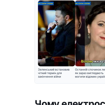
Зеленський встановив
Останній спочинок ле
чіткий термін для
як зараз виглядають
закінчення війни
могили відомих украї
Чому електрос