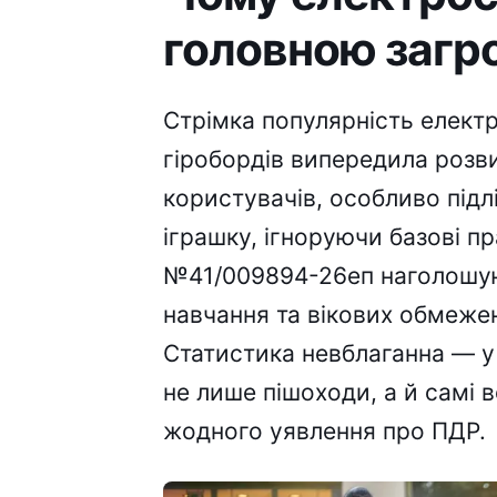
головною загр
Стрімка популярність електр
гіробордів випередила розви
користувачів, особливо підл
іграшку, ігноруючи базові пр
№41/009894-26еп наголошуют
навчання та вікових обмежен
Статистика невблаганна — у
не лише пішоходи, а й самі в
жодного уявлення про ПДР.