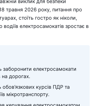
равжній виклик для безпеки
18 травня 2026 року, питання про
туарах, стоїть гостро як ніколи,
ю водіїв електросамокатів зростає в
ть заборонити електросамокати
в на дорогах.
ь обов’язкових курсів ПДР та
іїв мікротранспорту.
ав керування електросамокатом