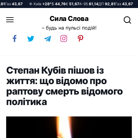
1
Газ
43,67
☀️ Київ
+28°
$
44,76
€
51,67
А-95
81,14
ДП
92,81
Газ
43,67
☀
Перейти
Сила Слова
до
– будь на пульсі подій!
вмісту
Степан Кубів пішов із
життя: що відомо про
раптову смерть відомого
політика