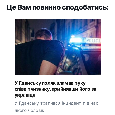
Це Вам повинно сподобатись:
У Гданську поляк зламав руку
співвітчизнику, прийнявши його за
українця
У Гданську трапився інцидент, під час
якого чоловік