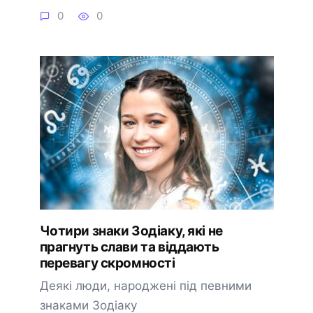
0
0
Чотири знаки Зодіаку, які не
прагнуть слави та віддають
перевагу скромності
Деякі люди, народжені під певними
знаками Зодіаку