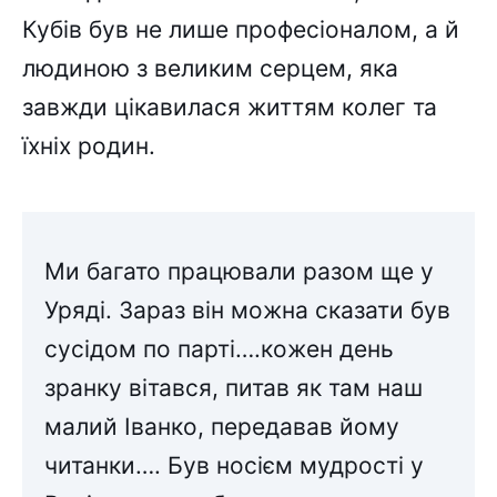
Кубів був не лише професіоналом, а й
людиною з великим серцем, яка
завжди цікавилася життям колег та
їхніх родин.
Ми багато працювали разом ще у
Уряді. Зараз він можна сказати був
сусідом по парті….кожен день
зранку вітався, питав як там наш
малий Іванко, передавав йому
читанки…. Був носієм мудрості у