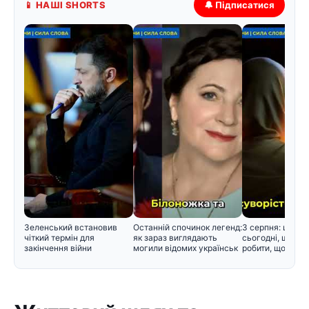
📱 НАШІ SHORTS
🔔 Підписатися
Зеленський встановив
Останній спочинок легенд:
3 серпня: церко
чіткий термін для
як зараз виглядають
сьогодні, що не
закінчення війни
могили відомих українськ
робити, щоб не 