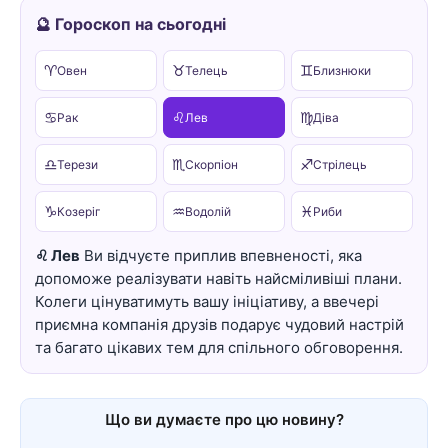
🔮 Гороскоп на сьогодні
♈
♉
♊
Овен
Телець
Близнюки
♋
♌
♍
Рак
Лев
Діва
♎
♏
♐
Терези
Скорпіон
Стрілець
♑
♒
♓
Козеріг
Водолій
Риби
♌ Лев
Ви відчуєте приплив впевненості, яка
допоможе реалізувати навіть найсміливіші плани.
Колеги цінуватимуть вашу ініціативу, а ввечері
приємна компанія друзів подарує чудовий настрій
та багато цікавих тем для спільного обговорення.
Що ви думаєте про цю новину?