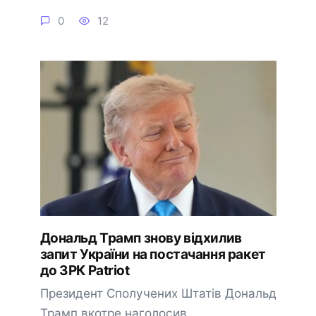
0
12
Дональд Трамп знову відхилив
запит України на постачання ракет
до ЗРК Patriot
Президент Сполучених Штатів Дональд
Трамп вкотре наголосив