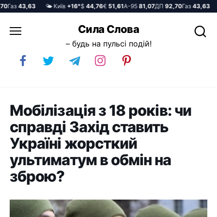
Газ
43,63
🌤️ Київ
+16°
$
44,76
€
51,61
А-95
81,07
ДП
92,70
Газ
43,63
🌤
Перейти
Сила Слова
до
– будь на пульсі подій!
вмісту
Мобілізація з 18 років: чи
справді Захід ставить
Україні жорсткий
ультиматум в обмін на
зброю?