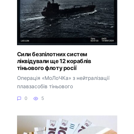
Сили безпілотних систем
ліквідували ще 12 кораблів
тіньового флоту росії
Операція «МоЛоЧКа» з нейтралізації
плавзасобів тіньового
0
5