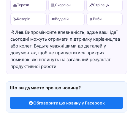
♎
♏
♐
Терези
Скорпіон
Стрілець
♑
♒
♓
Козеріг
Водолій
Риби
♌ Лев
Випромінюйте впевненість, адже ваші ідеї
сьогодні можуть отримати підтримку керівництва
або колег. Будьте уважнішими до деталей у
документах, щоб не припуститися прикрих
помилок, які вплинуть на загальний результат
продуктивної роботи.
Що ви думаєте про цю новину?
Обговорити цю новину у Facebook