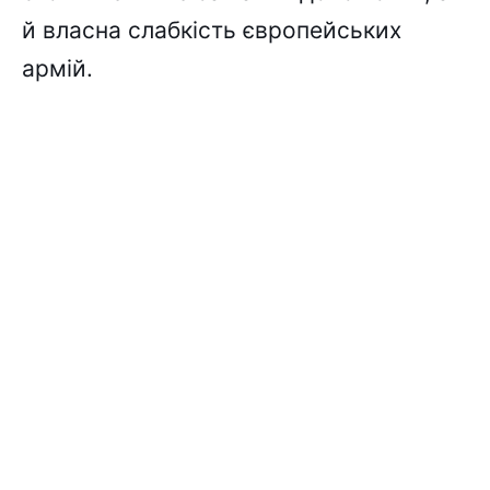
й власна слабкість європейських
армій.