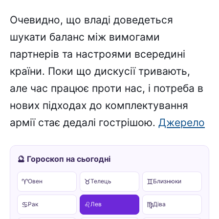
Очевидно, що владі доведеться
шукати баланс між вимогами
партнерів та настроями всередині
країни. Поки що дискусії тривають,
але час працює проти нас, і потреба в
нових підходах до комплектування
армії стає дедалі гострішою.
Джерело
🔮 Гороскоп на сьогодні
♈
♉
♊
Овен
Телець
Близнюки
♋
♌
♍
Рак
Лев
Діва