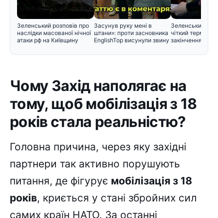
Зеленський розповів про
Засунув руку мені в
Зеленський вст
наслідки масованої нічної
штани»: проти засновника
чіткий термін дл
атаки рф на Київщину
EnglishTop висунули звину
закінчення війн
Чому Захід наполягає на
тому, щоб мобілізація з 18
років стала реальністю?
Головна причина, через яку західні
партнери так активно порушують
питання, де фігурує
мобілізація з 18
років
, криється у стані збройних сил
самих країн НАТО. За останні