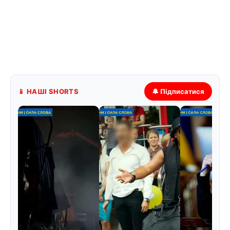
📱 НАШІ SHORTS
🔔 Підписатися