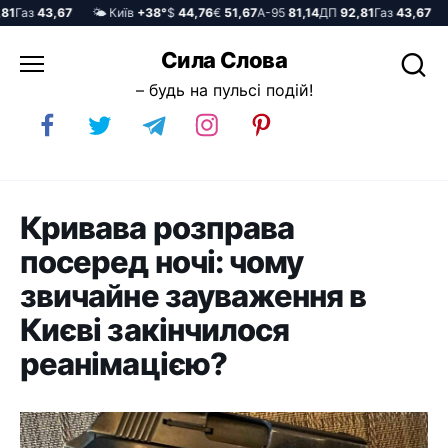
Газ
43,67
🌤️ Київ
+38°
$
44,76
€
51,67
А-95
81,14
ДП
92,81
Газ
43,67
🌤️
Перейти
Сила Слова
до
– будь на пульсі подій!
вмісту
Кривава розправа
посеред ночі: чому
звичайне зауваження в
Києві закінчилося
реанімацією?