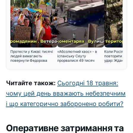
Протести у Києві: тисячі
«Абсолютний хаос» - в
Коли Росія мож
людей вимагають
іспанську Сеуту
повторити масо
повернути Федорова
прорвалися 49 тисяч
удар: Жданов на
мігрантів
і поперед
Читайте також:
Сьогодні 18 травня:
чому цей день вважають небезпечним
і що категорично заборонено робити?
Оперативне затримання та