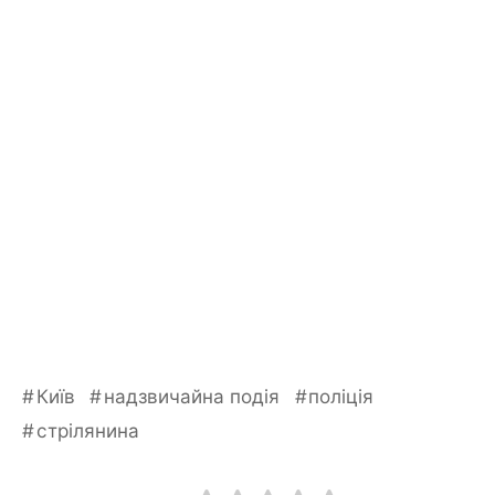
Київ
надзвичайна подія
поліція
стрілянина