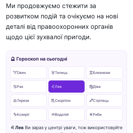
Ми продовжуємо стежити за
розвитком подій та очікуємо на нові
деталі від правоохоронних органів
щодо цієї зухвалої пригоди.
🔮 Гороскоп на сьогодні
♈
♉
♊
Овен
Телець
Близнюки
♋
♌
♍
Рак
Лев
Діва
♎
♏
♐
Терези
Скорпіон
Стрілець
♑
♒
♓
Козеріг
Водолій
Риби
♌ Лев
Ви зараз у центрі уваги, тож використовуйте