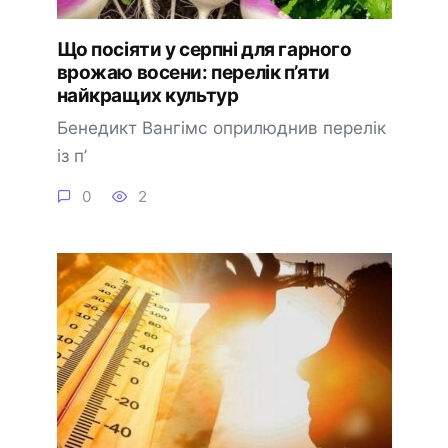
Що посіяти у серпні для гарного
врожаю восени: перелік п’яти
найкращих культур
Бенедикт Вангімс оприлюднив перелік
із п’
0
2