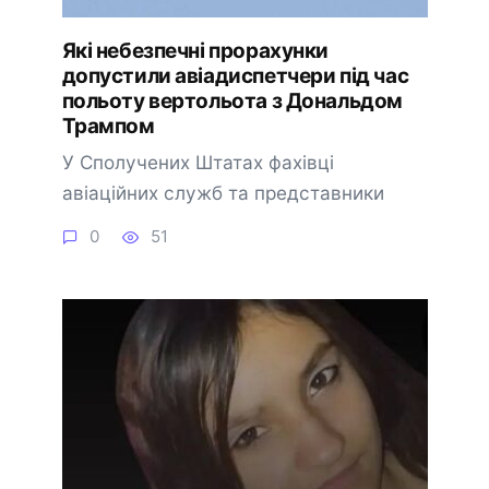
Які небезпечні прорахунки
допустили авіадиспетчери під час
польоту вертольота з Дональдом
Трампом
У Сполучених Штатах фахівці
авіаційних служб та представники
0
51