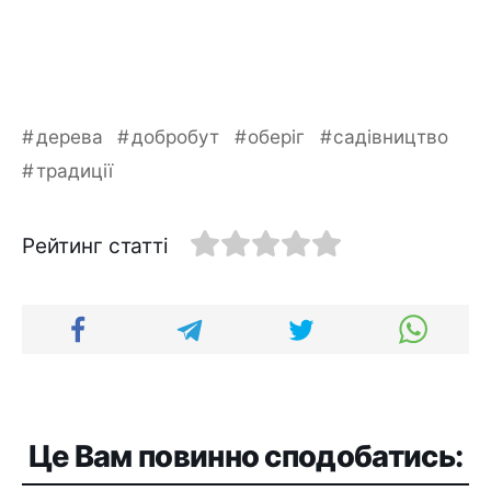
дерева
добробут
оберіг
садівництво
традиції
Рейтинг статті
Це Вам повинно сподобатись: