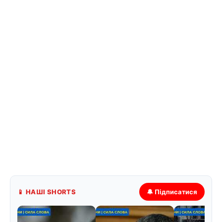
📱 НАШІ SHORTS
🔔 Підписатися