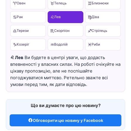
♈
♉
♊
Овен
Телець
Близнюки
♋
♌
♍
Рак
Лев
Діва
♎
♏
♐
Терези
Скорпіон
Стрілець
♑
♒
♓
Козеріг
Водолій
Риби
♌ Лев
Ви будете в центрі уваги, що додасть
впевненості у власних силах. На роботі очікуйте на
цікаву пропозицію, але не поспішайте
погоджуватися миттєво. Ретельно зважте всі
умови перед тим, як дати відповідь.
Що ви думаєте про цю новину?
Обговорити цю новину у Facebook