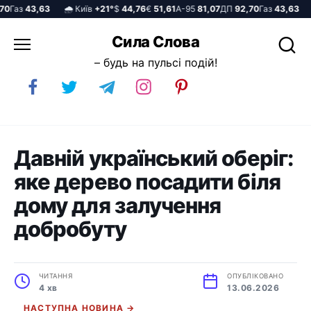
Газ
43,63
🌧️ Київ
+21°
$
44,76
€
51,61
А-95
81,07
ДП
92,70
Газ
43,63
🌧
Перейти
Сила Слова
до
– будь на пульсі подій!
вмісту
Давній український оберіг:
яке дерево посадити біля
дому для залучення
добробуту
ЧИТАННЯ
ОПУБЛІКОВАНО
4 хв
13.06.2026
НАСТУПНА НОВИНА →