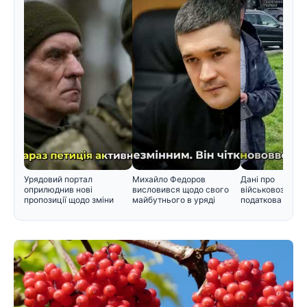
Урядовий портал
Михайло Федоров
Дані про
оприлюднив нові
висловився щодо свого
військовозобов'
пропозиції щодо зміни
майбутнього в уряді
податкова пере
черговості призо
інформацію Мін