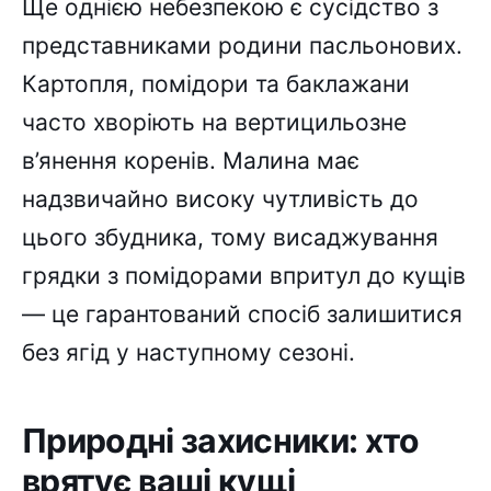
Ще однією небезпекою є сусідство з
представниками родини пасльонових.
Картопля, помідори та баклажани
часто хворіють на вертицильозне
в’янення коренів. Малина має
надзвичайно високу чутливість до
цього збудника, тому висаджування
грядки з помідорами впритул до кущів
— це гарантований спосіб залишитися
без ягід у наступному сезоні.
Природні захисники: хто
врятує ваші кущі