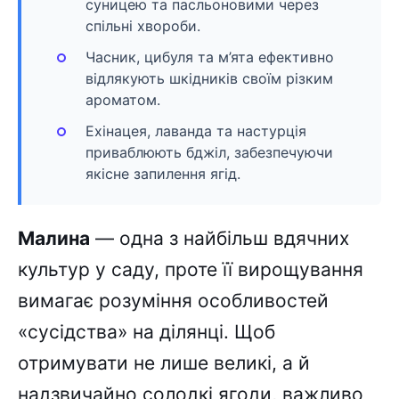
суницею та пасльоновими через
спільні хвороби.
Часник, цибуля та м’ята ефективно
відлякують шкідників своїм різким
ароматом.
Ехінацея, лаванда та настурція
приваблюють бджіл, забезпечуючи
якісне запилення ягід.
Малина
— одна з найбільш вдячних
культур у саду, проте її вирощування
вимагає розуміння особливостей
«сусідства» на ділянці. Щоб
отримувати не лише великі, а й
надзвичайно солодкі ягоди, важливо