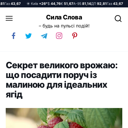
Газ
43,67
☀️ Київ
+26°
$
44,76
€
51,67
А-95
81,14
ДП
92,81
Газ
43,67
☀️
Перейти
Сила Слова
до
– будь на пульсі подій!
вмісту
Секрет великого врожаю:
що посадити поруч із
малиною для ідеальних
ягід