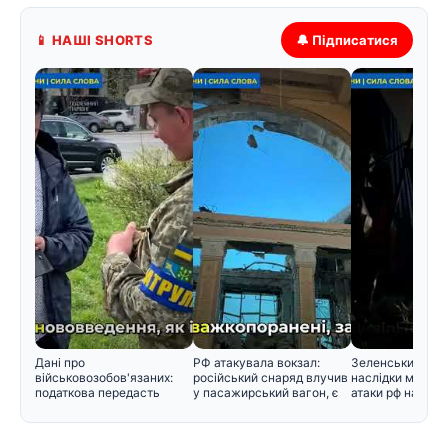
📱 НАШІ SHORTS
🔔 Підписатися
Дані про
РФ атакувала вокзал:
Зеленський розп
військовозобов'язаних:
російський снаряд влучив
наслідки масова
податкова передасть
у пасажирський вагон, є
атаки рф на Киї
інформацію Мінобор