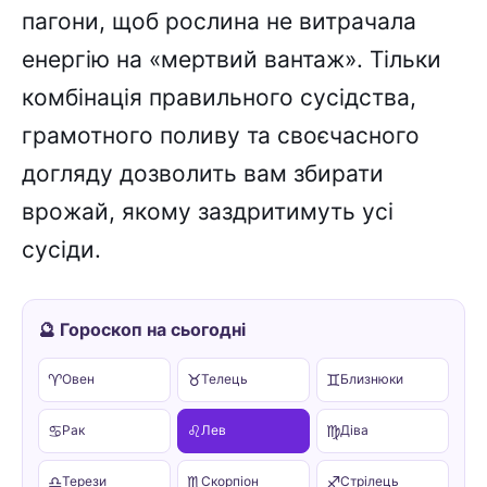
пагони, щоб рослина не витрачала
енергію на «мертвий вантаж». Тільки
комбінація правильного сусідства,
грамотного поливу та своєчасного
догляду дозволить вам збирати
врожай, якому заздритимуть усі
сусіди.
🔮 Гороскоп на сьогодні
♈
♉
♊
Овен
Телець
Близнюки
♋
♌
♍
Рак
Лев
Діва
♎
♏
♐
Терези
Скорпіон
Стрілець