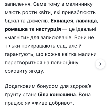
запилення. Саме тому в малиннику
мають рости квіти, які приваблюють
бджіл та джмелів.
Ехінацея
,
лаванда
,
ромашка
та
настурція
— це ідеальні
«магніти» для запилювачів. Вони не
тільки прикрашають сад, але й
гарантують, що кожна квітка малини
перетвориться на повноцінну,
соковиту ягоду.
Додатковим бонусом для здоров’я
ґрунту стане
біла конюшина
. Вона
працює як «живе добриво»,