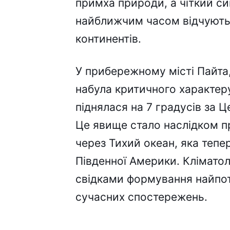
примха природи, а чіткий си
найближчим часом відчують 
континентів.
У прибережному місті Пайта, 
набула критичного характеру
піднялася на 7 градусів за Ц
Це явище стало наслідком п
через Тихий океан, яка тепе
Південної Америки. Клімато
свідками формування найпот
сучасних спостережень.