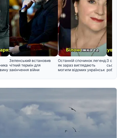
Зеленський встановив
Останній спочинок легенд:
3 серпня: церков
ника
чіткий термін для
як зараз виглядають
сьогодні, що не
звину
закінчення війни
могили відомих українськ
робити, щоб не п