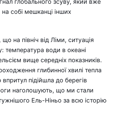
гнал глобального зсуву, який вже
на собі мешканці інших
що на північ від Ліми, ситуація
: температура води в океані
ельсієм вище середніх показників.
роходження глибинної хвилі тепла
р впритул підійшла до берегів
логи наголошують, що ми стали
ужнішого Ель-Ніньо за всю історію