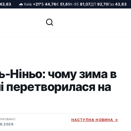
,63
🌧️ Київ
+21°
$
44,76
€
51,61
А-95
81,07
ДП
92,70
Газ
43,63

-Ніньо: чому зима в
лі перетворилася на
ЛІКОВАНО
НАСТУПНА НОВИНА →
06.2026