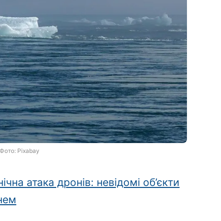
Фото: Pixabay
ічна атака дронів: невідомі об’єкти
гнем