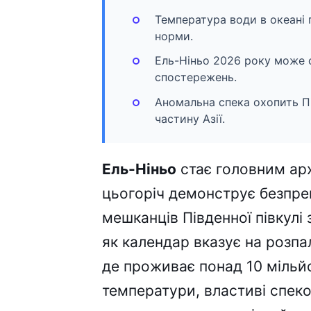
Температура води в океані 
норми.
Ель-Ніньо 2026 року може 
спостережень.
Аномальна спека охопить Пі
частину Азії.
Ель-Ніньо
стає головним арх
цьогоріч демонструє безпр
мешканців Південної півкулі 
як календар вказує на розпал
де проживає понад 10 мільй
температури, властиві спеко