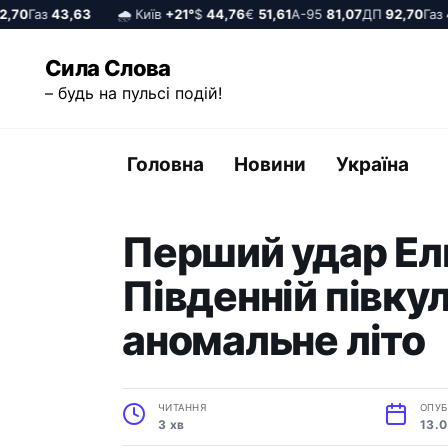
70
Газ
43,63
🌧️ Київ
+21°
$
44,76
€
51,61
А-95
81,07
ДП
92,70
Газ
43
Перейти
Сила Слова
до
– будь на пульсі подій!
вмісту
Головна
Новини
Україна
Перший удар Ель
Південній півку
аномальне літо
ЧИТАННЯ
ОПУБ
3 хв
13.