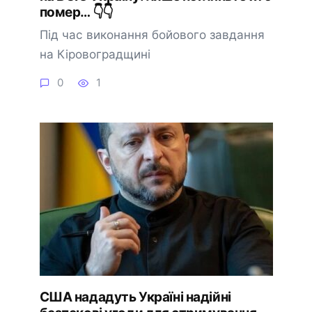
помep… 👇👇
Під час виконання бойового завдання
на Кіровоградщині
0
1
США нададуть Україні надійні