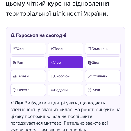
цьому чіткий курс на відновлення
територіальної цілісності України.
🔮 Гороскоп на сьогодні
♈
♉
♊
Овен
Телець
Близнюки
♋
♌
♍
Рак
Лев
Діва
♎
♏
♐
Терези
Скорпіон
Стрілець
♑
♒
♓
Козеріг
Водолій
Риби
♌ Лев
Ви будете в центрі уваги, що додасть
впевненості у власних силах. На роботі очікуйте на
цікаву пропозицію, але не поспішайте
погоджуватися миттєво. Ретельно зважте всі
умови перед тим, як дати відповідь.