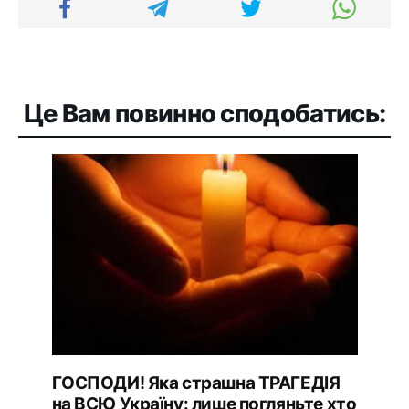
Це Вам повинно сподобатись:
ГOCПOДИ! Якa cтpaшнa ТPAГEДIЯ
нa BCЮ Укpaїнy: лишe погляньтe xто