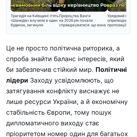
Трагедія на Київщині: п’ять
Пророцтва Ванги
Урядовий порта
«Шахедів» влучили в один
на 2026 рік почали
оприлюднив нов
будинок, загинули
справджуватися: що вона
пропозиції щодо
прогнозувал
черговості приз
Це не просто політична риторика, а
спроба знайти баланс інтересів, який
би забезпечив стійкий мир.
Політичні
лідери
Заходу усвідомлюють, що
затягування конфлікту виснажує не
лише ресурси України, а й економічну
стабільність Європи, тому пошук
дипломатичного виходу стає
пріоритетом номер один для багатьох