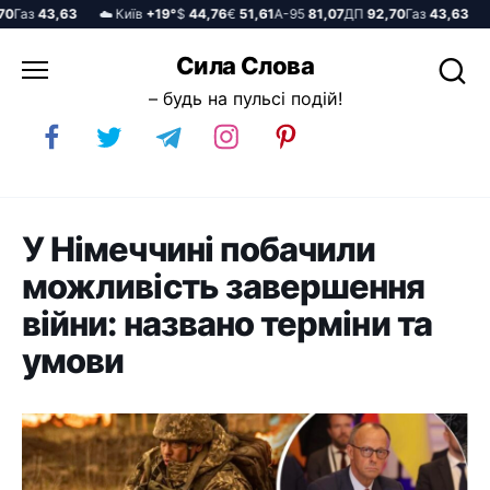
аз
43,63
☁️ Київ
+19°
$
44,76
€
51,61
А-95
81,07
ДП
92,70
Газ
43,63
☁️ 
Перейти
Сила Слова
до
– будь на пульсі подій!
вмісту
У Німеччині побачили
можливість завершення
війни: названо терміни та
умови