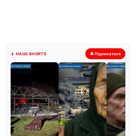
📱 НАШІ SHORTS
🔔 Підписатися