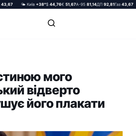
3,67
🌤️ Київ
+38°
$
44,76
€
51,67
А-95
81,14
ДП
92,81
Газ
43,67
астиною мого
ький відверто
ушує його плакати