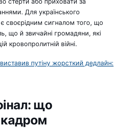
во стерти або приховати за
нями. Для українського
ь є своєрідним сигналом того, що
ь, що й звичайні громадяни, які
ій кровопролитній війні.
виставив путіну жорсткий дедлайн:
фінал: що
 кадром