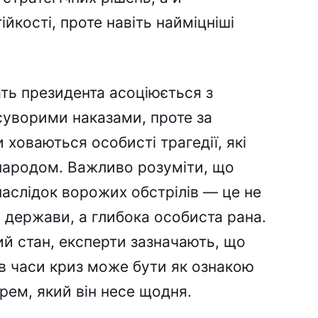
ійкості, проте навіть найміцніші
ать президента асоціюється з
суворими наказами, проте за
 ховаються особисті трагедії, які
 народом. Важливо розуміти, що
наслідок ворожих обстрілів — це не
 держави, а глибока особиста рана.
ий стан, експерти зазначають, що
 в часи криз може бути як ознакою
арем, який він несе щодня.