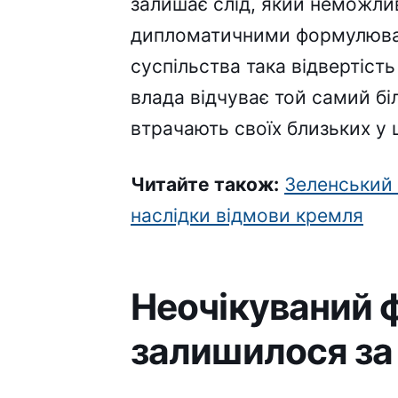
залишає слід, який неможли
дипломатичними формулюван
суспільства така відвертіст
влада відчуває той самий біл
втрачають своїх близьких у ц
Читайте також:
Зеленський 
наслідки відмови кремля
Неочікуваний 
залишилося за