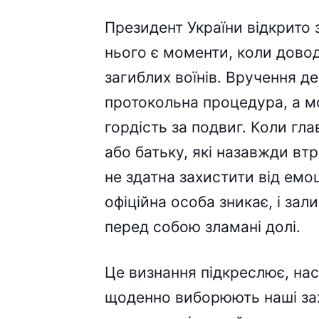
Президент України відкрито
нього є моменти, коли довод
загиблих воїнів. Вручення 
протокольна процедура, а мо
гордість за подвиг. Коли гл
або батьку, які назавжди вт
не здатна захистити від емо
офіційна особа зникає, і за
перед собою зламані долі.
Це визнання підкреслює, нас
щоденно виборюють наші зах