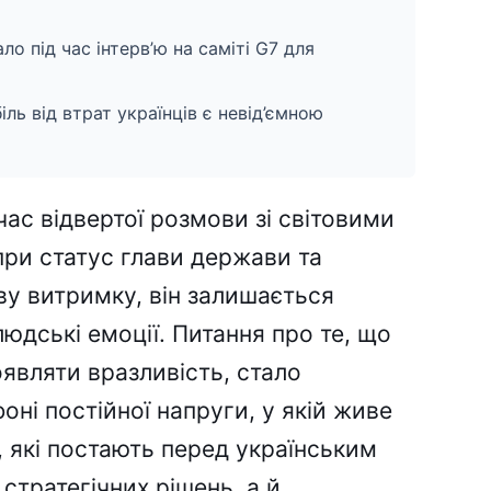
о під час інтерв’ю на саміті G7 для
ль від втрат українців є невід’ємною
час відвертої розмови зі світовими
опри статус глави держави та
еву витримку, він залишається
людські емоції. Питання про те, що
являти вразливість, стало
ні постійної напруги, у якій живе
, які постають перед українським
стратегічних рішень, а й