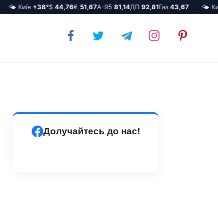
🌤️ Київ
+38°
$
44,76
€
51,67
А-95
81,14
ДП
92,81
Газ
43,67
🌤️ Київ
Долучайтесь до нас!