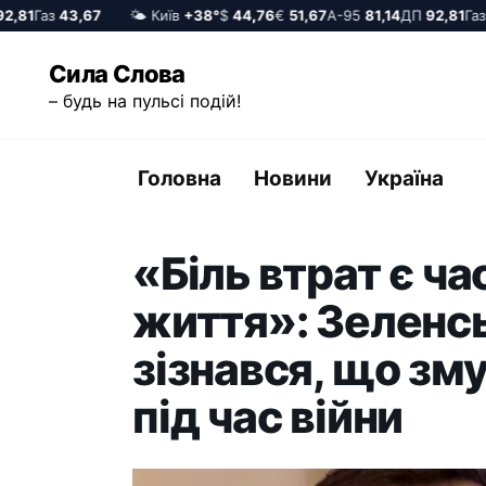
81
Газ
43,67
🌤️ Київ
+38°
$
44,76
€
51,67
А-95
81,14
ДП
92,81
Газ
4
Перейти
Сила Слова
до
– будь на пульсі подій!
вмісту
Головна
Новини
Україна
«Біль втрат є ч
життя»: Зеленс
зізнався, що зм
під час війни