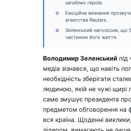
загиблих героїв.
Емоційне визнання прозвучал
агентства Reuters.
Зеленський наголосив, що бі
частиною його життя.
Володимир Зеленський
під 
медіа зізнався, що навіть п
необхідність зберігати стал
людиною, якій не чужі щирі 
саме змушує президента про
предметом обговорення на фо
вся країна. Щоденні виклики
лідером, вимагають не лише 