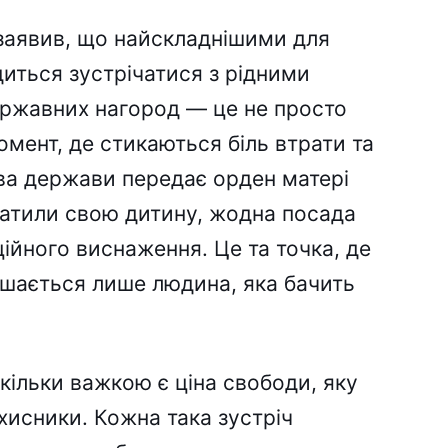
 заявив, що найскладнішими для
иться зустрічатися з рідними
державних нагород — це не просто
мент, де стикаються біль втрати та
ава держави передає орден матері
ратили свою дитину, жодна посада
ційного виснаження. Це та точка, де
лишається лише людина, яка бачить
кільки важкою є ціна свободи, яку
исники. Кожна така зустріч