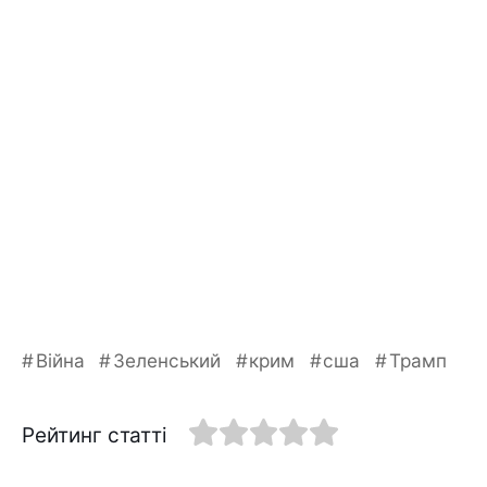
Війна
Зеленський
крим
сша
Трамп
Рейтинг статті