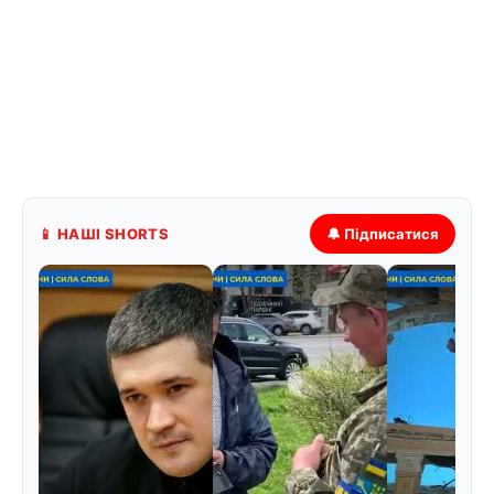
📱 НАШІ SHORTS
🔔 Підписатися