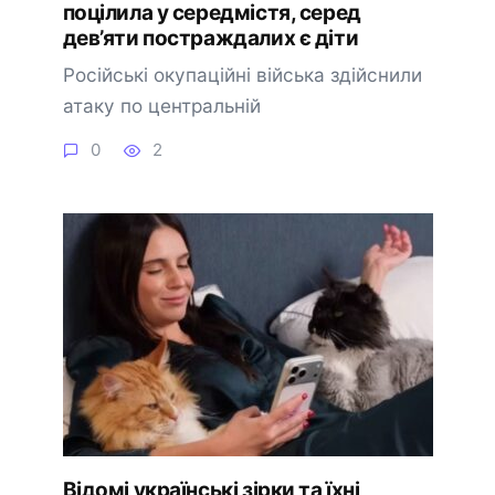
поцілила у середмістя, серед
дев’яти постраждалих є діти
Російські окупаційні війська здійснили
атаку по центральній
0
2
🔔 Підписатися
Пізніше
Відомі українські зірки та їхні