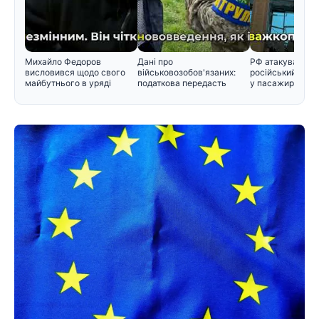
Михайло Федоров
Дані про
РФ атакувала во
висловився щодо свого
військовозобов'язаних:
російський снар
майбутнього в уряді
податкова передасть
у пасажирський 
інформацію Мінобор