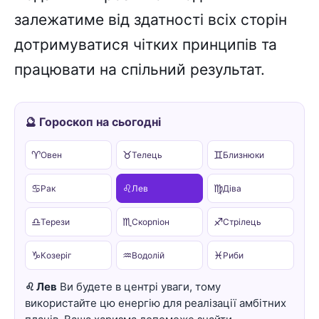
залежатиме від здатності всіх сторін
дотримуватися чітких принципів та
працювати на спільний результат.
🔮 Гороскоп на сьогодні
♈
♉
♊
Овен
Телець
Близнюки
♋
♌
♍
Рак
Лев
Діва
♎
♏
♐
Терези
Скорпіон
Стрілець
♑
♒
♓
Козеріг
Водолій
Риби
♌ Лев
Ви будете в центрі уваги, тому
використайте цю енергію для реалізації амбітних