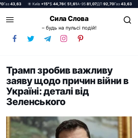
аз
43,63
☀️ Київ
+15°
$
44,76
€
51,61
А-95
81,07
ДП
92,70
Газ
43,63
☀️ 
Перейти
Сила Слова
до
– будь на пульсі подій!
вмісту
Трамп зробив важливу
заяву щодо причин війни в
Україні: деталі від
Зеленського