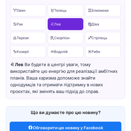
♈
♉
♊
Овен
Телець
Близнюки
♋
♌
♍
Рак
Лев
Діва
♎
♏
♐
Терези
Скорпіон
Стрілець
♑
♒
♓
Козеріг
Водолій
Риби
♌ Лев
Ви будете в центрі уваги, тому
використайте цю енергію для реалізації амбітних
планів. Ваша харизма допоможе знайти
однодумців та отримати підтримку в нових
проєктах, які змінять ваш підхід до справ.
Що ви думаєте про цю новину?
Обговорити цю новину у Facebook