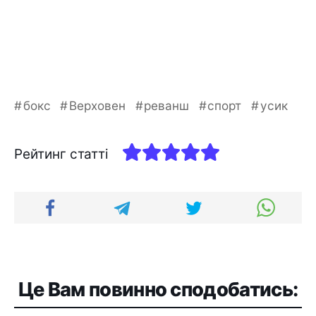
бокс
Верховен
реванш
спорт
усик
Рейтинг статті
Це Вам повинно сподобатись: