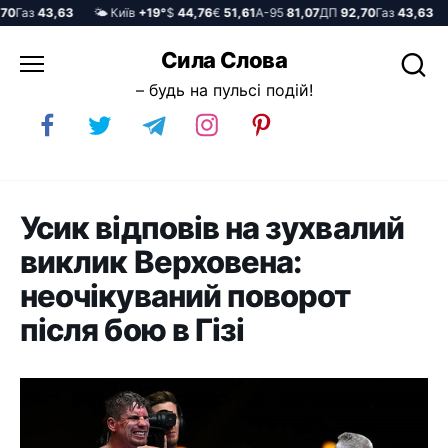
Газ
43,63
🌤️ Київ
+19°
$
44,76
€
51,61
А-95
81,07
ДП
92,70
Газ
43,63

Перейти
Сила Слова
до
– будь на пульсі подій!
вмісту
Усик відповів на зухвалий
виклик Верховена:
неочікуваний поворот
після бою в Гізі