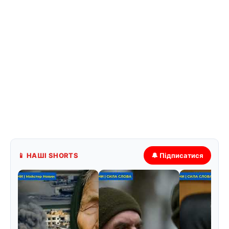
📱 НАШІ SHORTS
🔔 Підписатися