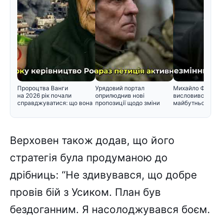
Пророцтва Ванги
Урядовий портал
Михайло Федор
на 2026 рік почали
оприлюднив нові
висловився щод
справджуватися: що вона
пропозиції щодо зміни
майбутнього в у
прогнозувал
черговості призо
Верховен також додав, що його
стратегія була продуманою до
дрібниць: “Не здивувався, що добре
провів бій з Усиком. План був
бездоганним. Я насолоджувався боєм.