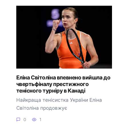
Еліна Світоліна впевнено вийшла до
чвертьфіналу престижного
тенісного турніру в Канаді
Найкраща тенісистка України Еліна
Світоліна продовжує
0
1