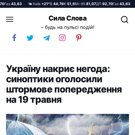
Газ
43,63
🌤️ Київ
+21°
$
44,76
€
51,61
А-95
81,07
ДП
92,70
Газ
43,63
🌤
Перейти
Сила Слова
до
– будь на пульсі подій!
вмісту
Україну накриє негода:
синоптики оголосили
штормове попередження
на 19 травня