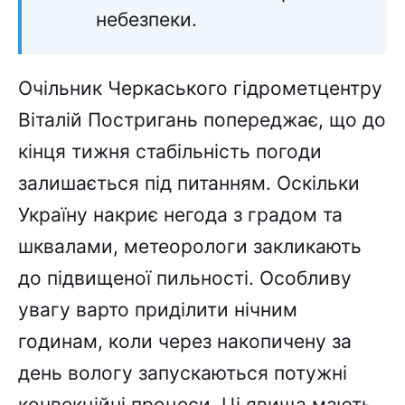
небезпеки.
Очільник Черкаського гідрометцентру
Віталій Постригань попереджає, що до
кінця тижня стабільність погоди
залишається під питанням. Оскільки
Україну накриє негода з градом та
шквалами, метеорологи закликають
до підвищеної пильності. Особливу
увагу варто приділити нічним
годинам, коли через накопичену за
день вологу запускаються потужні
конвекційні процеси. Ці явища мають