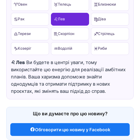
♈
♉
♊
Овен
Телець
Близнюки
♋
♌
♍
Рак
Лев
Діва
♎
♏
♐
Терези
Скорпіон
Стрілець
♑
♒
♓
Козеріг
Водолій
Риби
♌ Лев
Ви будете в центрі уваги, тому
використайте цю енергію для реалізації амбітних
планів. Ваша харизма допоможе знайти
однодумців та отримати підтримку в нових
проєктах, які змінять ваш підхід до справ.
Що ви думаєте про цю новину?
Обговорити цю новину у Facebook