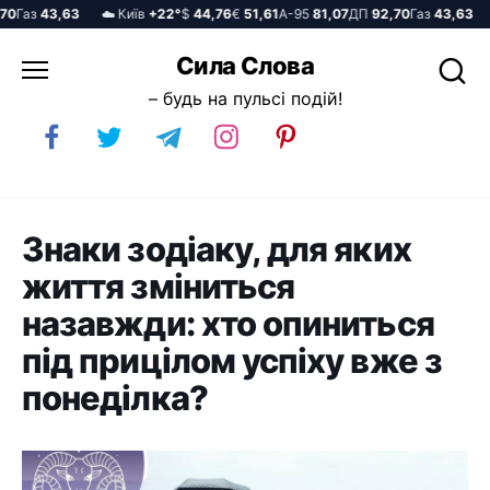
Газ
43,63
☁️ Київ
+22°
$
44,76
€
51,61
А-95
81,07
ДП
92,70
Газ
43,63
☁
Перейти
Сила Слова
до
– будь на пульсі подій!
вмісту
Знаки зодіаку, для яких
життя зміниться
назавжди: хто опиниться
під прицілом успіху вже з
понеділка?