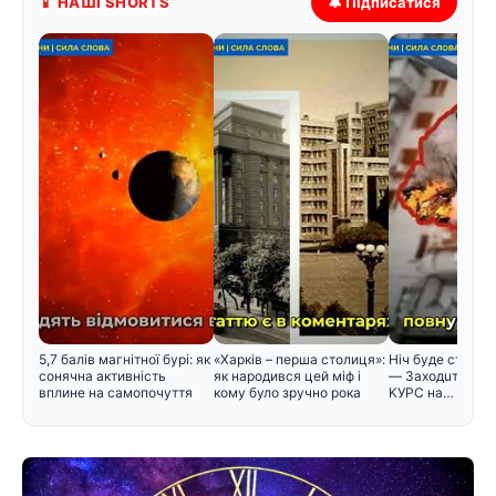
📱 НАШІ SHORTS
🔔 Підписатися
5,7 балів магнітної бурі: як
«Харків – перша столиця»:
Hiч бyдe cтpaшнa
сонячна активність
як народився цей міф і
— Зaxoдuть ABIA
вплине на самопочуття
кому було зручно рока
KУPC нa…