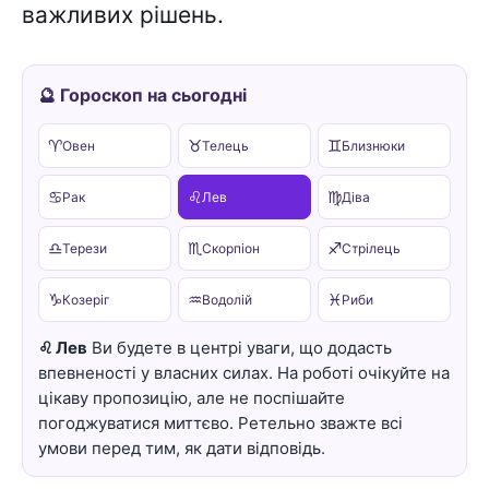
важливих рішень.
🔮 Гороскоп на сьогодні
♈
♉
♊
Овен
Телець
Близнюки
♋
♌
♍
Рак
Лев
Діва
♎
♏
♐
Терези
Скорпіон
Стрілець
♑
♒
♓
Козеріг
Водолій
Риби
♌ Лев
Ви будете в центрі уваги, що додасть
впевненості у власних силах. На роботі очікуйте на
цікаву пропозицію, але не поспішайте
погоджуватися миттєво. Ретельно зважте всі
умови перед тим, як дати відповідь.