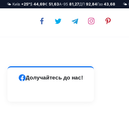
🌤️ Київ
+25°
$
44,69
€
51,63
А-95
81,27
ДП
92,84
Газ
43,68
🌤️ Ки
Долучайтесь до нас!