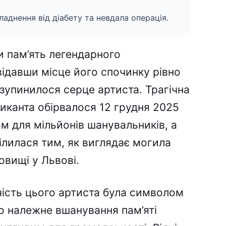
аднення від діабету та невдала операція.
 пам’ять легендарного
відавши місце його спочинку рівно
к зупинилося серце артиста. Трагічна
зиканта обірвалося 12 грудня 2025
м для мільйонів шанувальників, а
ілилася тим, як виглядає могила
овищі у Львові.
чість цього артиста була символом
ро належне вшанування пам’яті