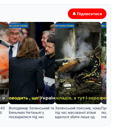
🔔 Підписатися
:40
Володимир Зеленський та
Зеленський пояснив, чому
Протести у Києві:
🚀
Беньямін Нетаньягу
під час масованої атаки
людей вимагают
посварилися під час
вдалося збити лише од
повернути Федо
зустріч