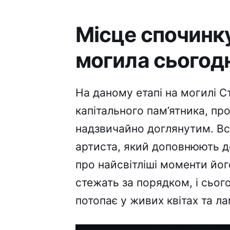
Місце спочинку
могила сьогод
На даному етапі на могилі С
капітального пам’ятника, пр
надзвичайно доглянутим. Вс
артиста, який доповнюють д
про найсвітліші моменти йог
стежать за порядком, і сьог
потопає у живих квітах та ла