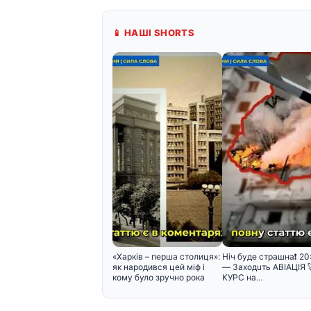
📱 НАШІ SHORTS
«Харків – перша столиця»:
Hiч бyдe cтpaшнa❗️ 20
як народився цей міф і
— Зaxoдuть ABIAЦIЯ 
кому було зручно рока
KУPC нa…