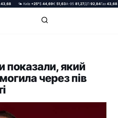
,68
🌤️ Київ
+25°
$
44,69
€
51,63
А-95
81,27
ДП
92,84
Газ
43,68
и показали, який
 могила через пів
ті