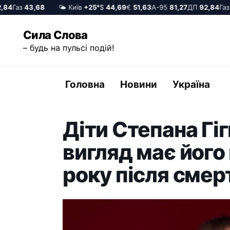
4
Газ
43,68
🌤️ Київ
+25°
$
44,69
€
51,63
А-95
81,27
ДП
92,84
Газ
43
Перейти
Сила Слова
до
– будь на пульсі подій!
вмісту
Головна
Новини
Україна
Діти Степана Гіг
вигляд має його
року після смер