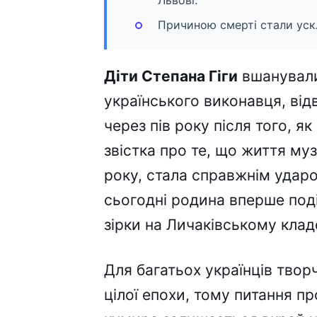
Львові.
Причиною смерті стали ускл
Діти Степана Гіги
вшанували
українського виконавця, від
через пів року після того, я
звістка про те, що життя му
року, стала справжнім ударо
сьогодні родина вперше под
зірки на Личаківському клад
Для багатьох українців твор
цілої епохи, тому питання п