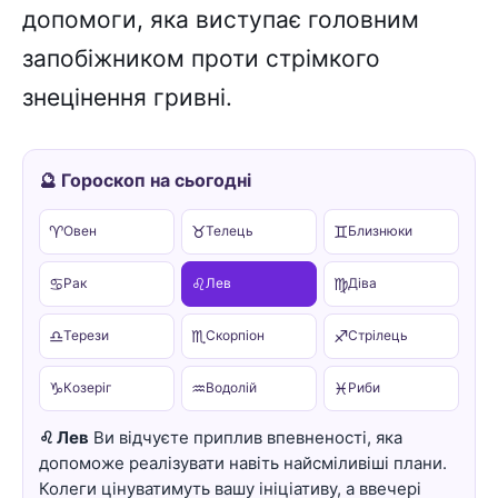
допомоги, яка виступає головним
запобіжником проти стрімкого
знецінення гривні.
🔮 Гороскоп на сьогодні
♈
♉
♊
Овен
Телець
Близнюки
♋
♌
♍
Рак
Лев
Діва
♎
♏
♐
Терези
Скорпіон
Стрілець
♑
♒
♓
Козеріг
Водолій
Риби
♌ Лев
Ви відчуєте приплив впевненості, яка
допоможе реалізувати навіть найсміливіші плани.
Колеги цінуватимуть вашу ініціативу, а ввечері