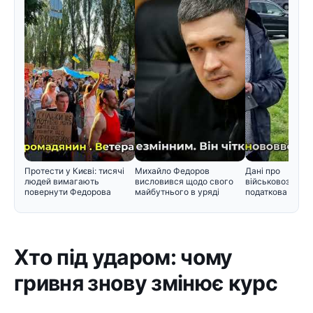
Протести у Києві: тисячі
Михайло Федоров
Дані про
людей вимагають
висловився щодо свого
військовозобов'
повернути Федорова
майбутнього в уряді
податкова пере
інформацію Мін
Хто під ударом: чому
гривня знову змінює курс