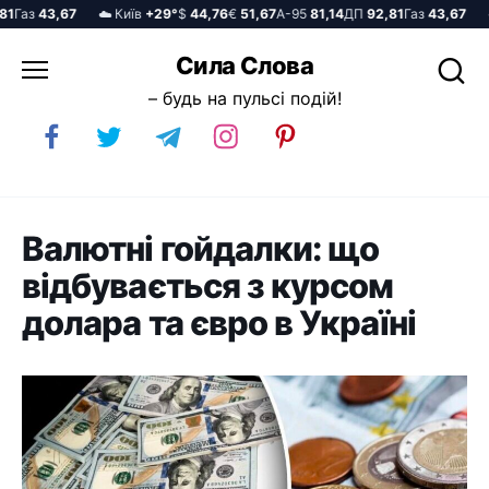
Газ
43,67
☁️ Київ
+29°
$
44,76
€
51,67
А-95
81,14
ДП
92,81
Газ
43,67
☁️ 
Перейти
Сила Слова
до
– будь на пульсі подій!
вмісту
Валютні гойдалки: що
відбувається з курсом
долара та євро в Україні