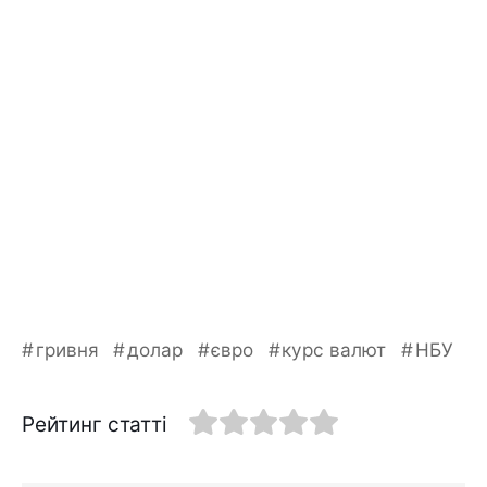
гривня
долар
євро
курс валют
НБУ
Рейтинг статті