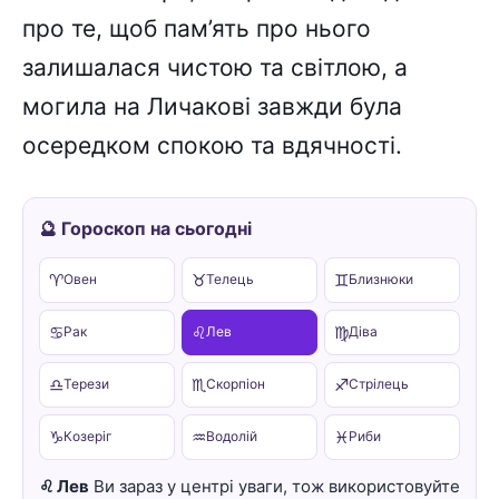
про те, щоб пам’ять про нього
залишалася чистою та світлою, а
могила на Личакові завжди була
осередком спокою та вдячності.
🔮 Гороскоп на сьогодні
♈
♉
♊
Овен
Телець
Близнюки
♋
♌
♍
Рак
Лев
Діва
♎
♏
♐
Терези
Скорпіон
Стрілець
♑
♒
♓
Козеріг
Водолій
Риби
♌ Лев
Ви зараз у центрі уваги, тож використовуйте