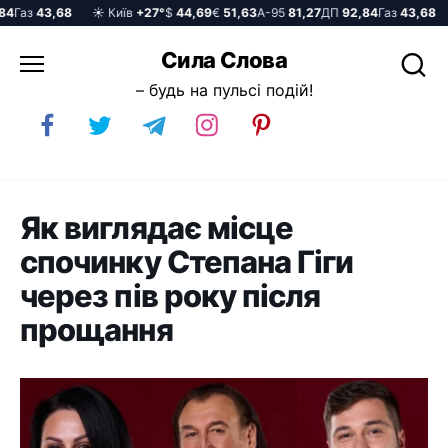
Газ
43,68
☀️ Київ
+27°
$
44,69
€
51,63
А-95
81,27
ДП
92,84
Газ
43,68
☀
Перейти
Сила Слова
до
– будь на пульсі подій!
вмісту
Як виглядає місце
спочинку Степана Гіги
через пів року після
прощання