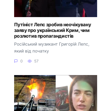
Путініст Лепс зробив неочікувану
заяву про український Крим, чим
розлютив пропагандистів
Російський музикант Григорій Лепс,
який від початку
0
57