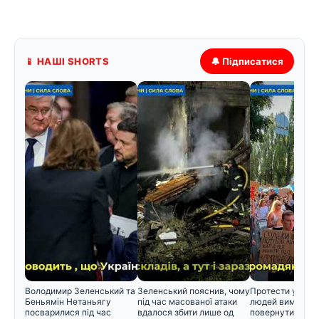
📱 НАШІ SHORTS
🔔 Підписатися
Володимир Зеленський та
Зеленський пояснив, чому
Протести у Києві
Беньямін Нетаньягу
під час масованої атаки
людей вимагаю
посварилися під час
вдалося збити лише од
повернути Федо