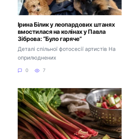
Ірина Білик у леопардових штанях
вмостилася на колінах у Павла
Зіброва: “Було гаряче”
Деталі спільної фотосесії артистів На
оприлюднених
0
7