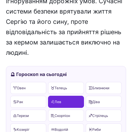
ігноруванням дорожніх умов. Сучасні
системи безпеки врятували життя
Сергію та його сину, проте
відповідальність за прийняття рішень
за кермом залишається виключно на
людині.
🔮 Гороскоп на сьогодні
♈
♉
♊
Овен
Телець
Близнюки
♋
♌
♍
Рак
Лев
Діва
♎
♏
♐
Терези
Скорпіон
Стрілець
♑
♒
♓
Козеріг
Водолій
Риби