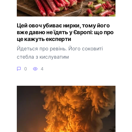
Цей овоч убиває нирки, тому його
вже давно не їдять у Європі: що про
це кажуть експерти
Йдеться про ревінь. Його соковиті
стебла з кислуватим
0
4