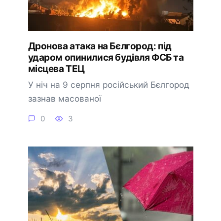
Дронова атака на Бєлгород: під
ударом опинилися будівля ФСБ та
місцева ТЕЦ
У ніч на 9 серпня російський Бєлгород
зазнав масованої
0
3