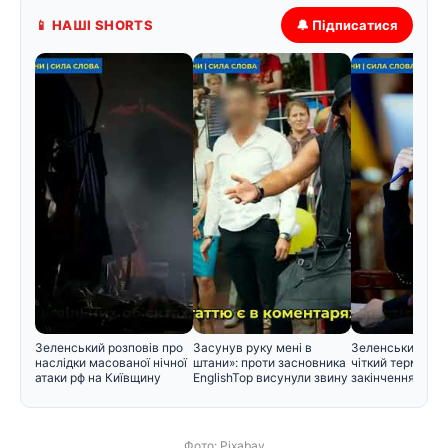
📱 НАШІ SHORTS
🔔 Підписатися
Зеленський розповів про
Засунув руку мені в
Зеленський вст
наслідки масованої нічної
штани»: проти засновника
чіткий термін дл
атаки рф на Київщину
EnglishTop висунули звину
закінчення війн
Фото: Pixabay