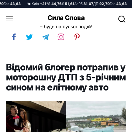
аз
43,63
🌤️ Київ
+21°
$
44,76
€
51,61
А-95
81,07
ДП
92,70
Газ
43,63
🌤️ 
Перейти
Сила Слова
до
– будь на пульсі подій!
вмісту
Відомий блогер потрапив у
моторошну ДТП з 5-річним
сином на елітному авто