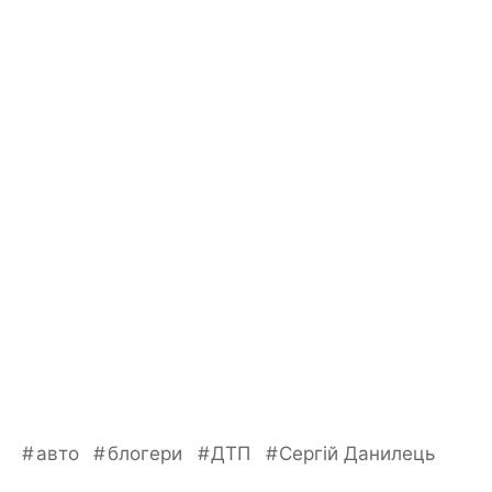
авто
блогери
ДТП
Сергій Данилець