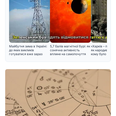
Майбутня зима в Україні:
5,7 балів магнітної бурі: як
«Харків – перша
до яких викликів
сонячна активність
як народився цей
готуватися вже зараз
вплине на самопочуття
кому було зручн