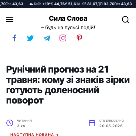
0
Газ
43,63
☁️ Київ
+19°
$
44,76
€
51,61
А-95
81,07
ДП
92,70
Газ
43,63
☁
Перейти
Сила Слова
до
– будь на пульсі подій!
вмісту
Рунічний прогноз на 21
травня: кому зі знаків зірки
готують доленосний
поворот
ЧИТАННЯ
ОПУБЛІКОВАНО
3 хв
20.05.2026
НАСТУПНА НОВИНА →