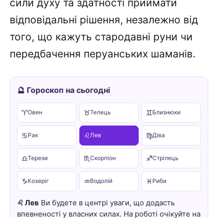
сили духу та здатності приймати
відповідальні рішення, незалежно від
того, що кажуть стародавні руни чи
передбачення перуанських шаманів.
🔮 Гороскоп на сьогодні
♈
♉
♊
Овен
Телець
Близнюки
♋
♌
♍
Рак
Лев
Діва
♎
♏
♐
Терези
Скорпіон
Стрілець
♑
♒
♓
Козеріг
Водолій
Риби
♌ Лев
Ви будете в центрі уваги, що додасть
впевненості у власних силах. На роботі очікуйте на