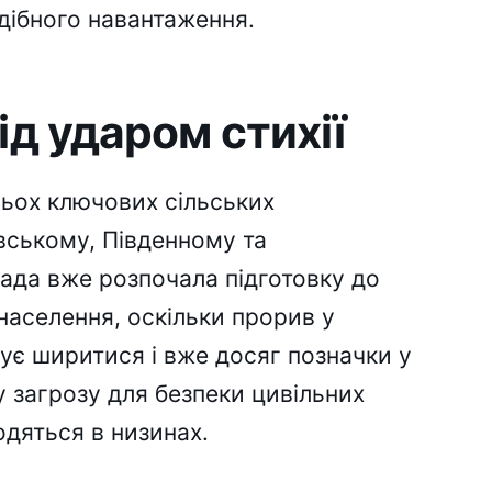
дібного навантаження.
ід ударом стихії
рьох ключових сільських
вському, Південному та
ада вже розпочала підготовку до
населення, оскільки прорив у
є ширитися і вже досяг позначки у
 загрозу для безпеки цивільних
одяться в низинах.