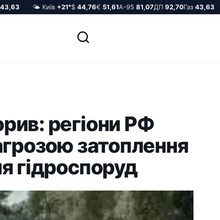
,63
🌤️ Київ
+21°
$
44,76
€
51,61
А-95
81,07
ДП
92,70
Газ
43,63
рив: регіони РФ
агрозою затоплення
я гідроспоруд