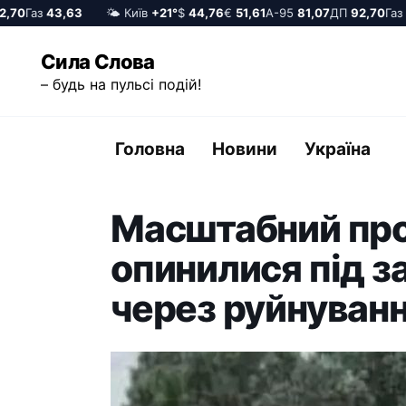
0
Газ
43,63
🌤️ Київ
+21°
$
44,76
€
51,61
А-95
81,07
ДП
92,70
Газ
43
Перейти
Сила Слова
до
– будь на пульсі подій!
вмісту
Головна
Новини
Україна
Масштабний про
опинилися під з
через руйнуванн