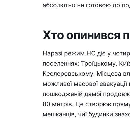
абсолютно не готовою до по
Хто опинився п
Наразі режим НС діє у чоти
поселеннях: Троїцькому, Киї
Кеслеровському. Місцева вл
можливої масової евакуації 
пошкодженій дамбі продовжу
80 метрів. Це створює пряму
мешканців, чиї будинки знах