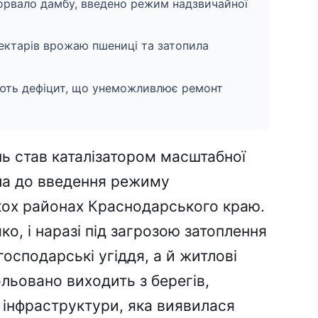
орвало дамбу, введено режим надзвичайної
ектарів врожаю пшениці та затопила
ють дефіцит, що унеможливлює ремонт
нь став каталізатором масштабної
ла до введення режиму
ькох районах Краснодарського краю.
о, і наразі під загрозою затоплення
осподарські угіддя, а й житлові
льовано виходить з берегів,
 інфраструктури, яка виявилася