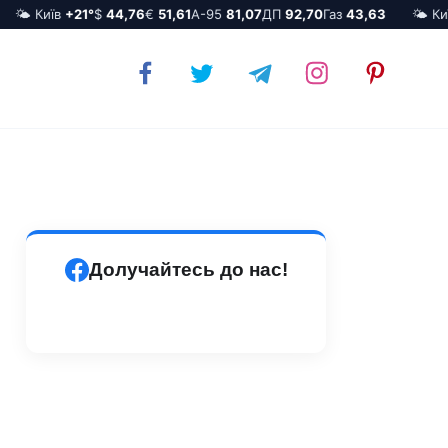
🌤️ Київ
+21°
$
44,76
€
51,61
А-95
81,07
ДП
92,70
Газ
43,63
🌤️ Київ
Долучайтесь до нас!