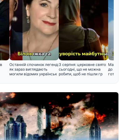
ив
Останній спочинок легенд:
3 серпня: церковне свято
Майбутня зима в 
як зараз виглядають
сьогодні, що не можна
до яких викликів
могили відомих українськ
робити, щоб не пішли гр
готуватися вже 