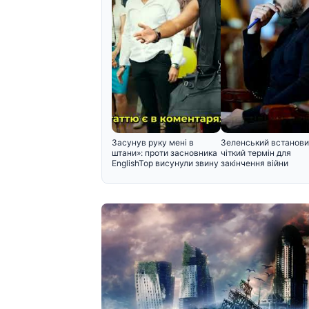
Засунув руку мені в
Зеленський встанов
штани»: проти засновника
чіткий термін для
EnglishTop висунули звину
закінчення війни