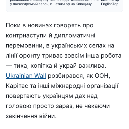
у пасажирський вагон, є
атаки рф на Київщину
EnglishTop вису
Поки в новинах говорять про
контрнаступи й дипломатичні
перемовини, в українських селах на
лінії фронту триває зовсім інша робота
— тиха, копітка й украй важлива.
Ukrainian Wall
розбирався, як ООН,
Карітас та інші міжнародні організації
повертають українцям дах над
головою просто зараз, не чекаючи
закінчення війни.