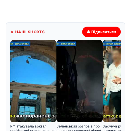
📱 НАШІ SHORTS
🔔 Підписатися
РФ атакувала вокзал:
Зеленський розповів про
Засунув руку ме
російський снаряд влучив
наслідки масованої нічної
штани»: проти з