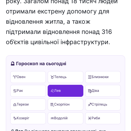
року. Загалом понад 18 тисяч людей
отримали екстрену допомогу для
відновлення житла, а також
підтримали відновлення понад 316
об’єктів цивільної інфраструктури.
🔮 Гороскоп на сьогодні
♈
♉
♊
Овен
Телець
Близнюки
♋
♌
♍
Рак
Лев
Діва
♎
♏
♐
Терези
Скорпіон
Стрілець
♑
♒
♓
Козеріг
Водолій
Риби