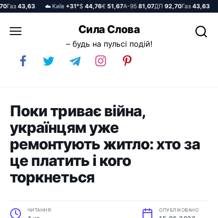
Газ
43,63
☁️ Київ
+31°
$
44,76
€
51,67
А-95
81,07
ДП
92,70
Газ
43,63
☁️
Перейти
Сила Слова
до
– будь на пульсі подій!
вмісту
Поки триває війна,
українцям уже
ремонтують житло: хто за
це платить і кого
торкнеться
ЧИТАННЯ
ОПУБЛІКОВАНО