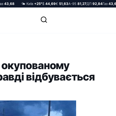
43,68
🌤️ Київ
+25°
$
44,69
€
51,63
А-95
81,27
ДП
92,84
Газ
43,68
в окупованому
авді відбувається