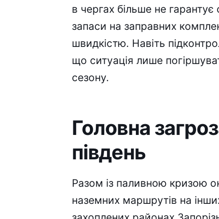
в чергах більше не гарантує
запаси на заправних компле
швидкістю. Навіть підконтро
що ситуація лише погіршув
сезону.
Головна загроз
південь
Разом із паливною кризою о
наземних маршрутів на інших
захоплених районах Запорізь