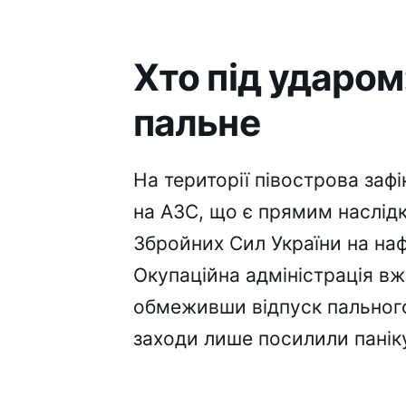
Хто під ударом
пальне
На території півострова зафі
на АЗС, що є прямим наслід
Збройних Сил України на на
Окупаційна адміністрація вж
обмеживши відпуск пального д
заходи лише посилили панік