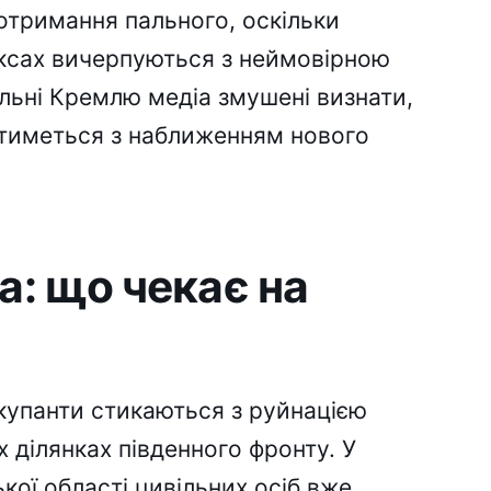
 отримання пального, оскільки
ксах вичерпуються з неймовірною
льні Кремлю медіа змушені визнати,
атиметься з наближенням нового
а: що чекає на
купанти стикаються з руйнацією
 ділянках південного фронту. У
кої області цивільних осіб вже