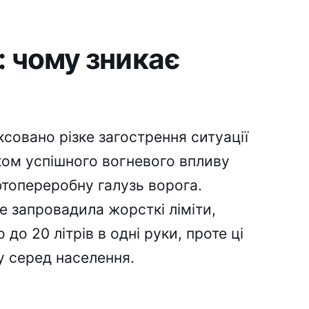
: чому зникає
ксовано різке загострення ситуації
ком успішного вогневого впливу
фтопереробну галузь ворога.
е запровадила жорсткі ліміти,
о 20 літрів в одні руки, проте ці
у серед населення.