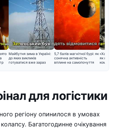
вято
Майбутня зима в Україні:
5,7 балів магнітної бурі: як
«Харків – перша 
а
до яких викликів
сонячна активність
як народився цей
гр
готуватися вже зараз
вплине на самопочуття
кому було зручно
інал для логістики
ного регіону опинилося в умовах
колапсу. Багатогодинне очікування