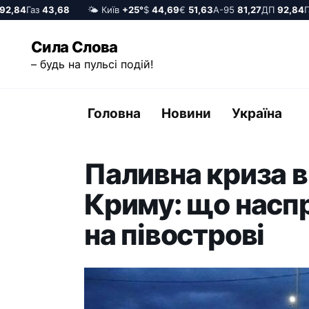
,84
Газ
43,68
🌤️ Київ
+25°
$
44,69
€
51,63
А-95
81,27
ДП
92,84
Газ
Перейти
Сила Слова
до
– будь на пульсі подій!
вмісту
Головна
Новини
Україна
Паливна криза 
Криму: що наспр
на півострові