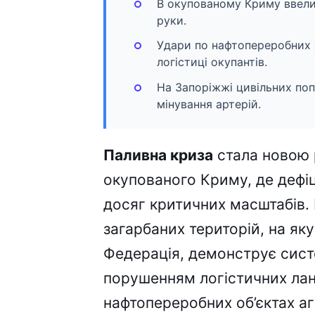
В окупованому Криму ввели л
руки.
Удари по нафтопереробних 
логістиці окупантів.
На Запоріжжі цивільних по
мінування артерій.
Паливна криза
стала новою 
окупованого Криму, де дефі
досяг критичних масштабів.
загарбаних територій, на як
Федерація, демонструє систе
порушенням логістичних лан
нафтопереробних об’єктах а