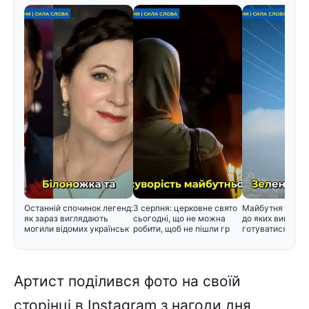
Останній спочинок легенд:
3 серпня: церковне свято
Майбутня зима в
як зараз виглядають
сьогодні, що не можна
до яких викликів
могили відомих українськ
робити, щоб не пішли гр
готуватися вже 
Артист поділився фото на своїй
сторінці в Instagram з нагоди дня