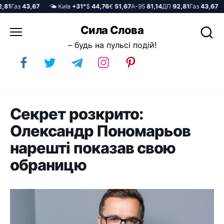
81
Газ
43,67
🌤️ Київ
+31°
$
44,76
€
51,67
А-95
81,14
ДП
92,81
Газ
43,67
Перейти
Сила Слова
до
– будь на пульсі подій!
вмісту
Секрет розкрито:
Олександр Пономарьов
нарешті показав свою
обраницю