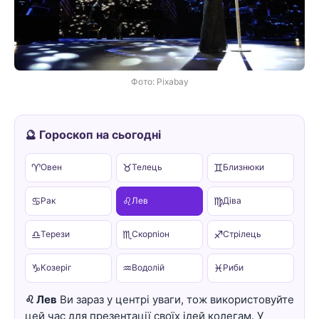
Фото: Pixabay
🔮 Гороскоп на сьогодні
♈
♉
♊
Овен
Телець
Близнюки
♋
♌
♍
Рак
Лев
Діва
♎
♏
♐
Терези
Скорпіон
Стрілець
♑
♒
♓
Козеріг
Водолій
Риби
♌ Лев
Ви зараз у центрі уваги, тож використовуйте
цей час для презентації своїх ідей колегам. У