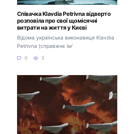
Співачка Klavdia Petrivna відверто
розповіла про свої щомісячні
витрати на життя у Києві
Відома українська виконавиця Klavdia
Petrivna (справжнє ім’
0
3