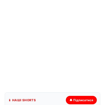
📱 НАШІ SHORTS
🔔 Підписатися