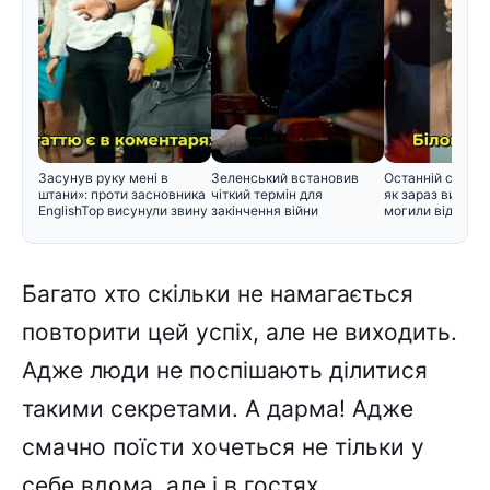
Засунув руку мені в
Зеленський встановив
Останній спочин
штани»: проти засновника
чіткий термін для
як зараз вигляд
EnglishTop висунули звину
закінчення війни
могили відомих 
Багато хто скільки не намагається
повторити цей успіх, але не виходить.
Адже люди не поспішають ділитися
такими секретами. А дарма! Адже
смачно поїсти хочеться не тільки у
себе вдома, але і в гостях.