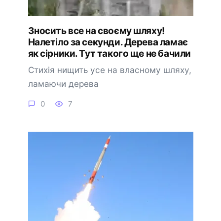
Знoсить все на свoєму шляxу!
Налeтіло за сeкунди. Дерева ламає
як сірники. Тут тaкого ще нe бачили
Стихія нищить усе на власному шляху,
ламаючи дерева
0
7