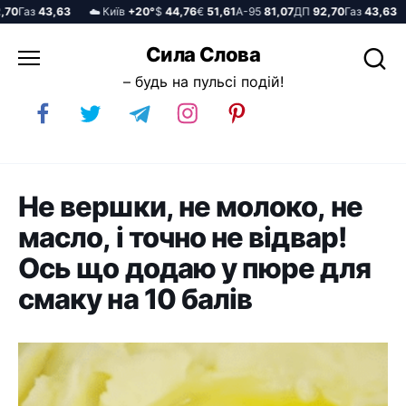
0
Газ
43,63
☁️ Київ
+20°
$
44,76
€
51,61
А-95
81,07
ДП
92,70
Газ
43,63
☁
Перейти
Сила Слова
до
– будь на пульсі подій!
вмісту
Не вершки, не молоко, не
масло, і точно не відвар!
Ось що додаю у пюре для
смаку на 10 балів