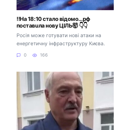
‼️Ha 18:10 cтaлo вiдoмo…pф
пocтaвuлa нoвy ЦIЛЬ🤯 👇👇
Росія може готувати нові атаки на
енергетичну інфраструктуру Києва.
0
166