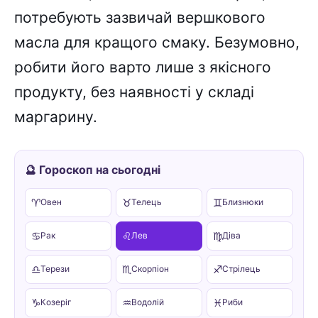
потребують зазвичай вершкового
масла для кращого смаку. Безумовно,
робити його варто лише з якісного
продукту, без наявності у складі
маргарину.
🔮 Гороскоп на сьогодні
♈
♉
♊
Овен
Телець
Близнюки
♋
♌
♍
Рак
Лев
Діва
♎
♏
♐
Терези
Скорпіон
Стрілець
♑
♒
♓
Козеріг
Водолій
Риби