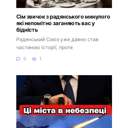
Сім звичок з радянського минулого
які непомітно заганяють вас у
бідність
Радянський Союз уже давно став
частиною історії, проте
0
1