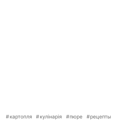
картопля
кулінарія
пюре
рецепты