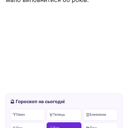
🔮 Гороскоп на сьогодні
♈
♉
♊
Овен
Телець
Близнюки
Рак
Лев
Діва