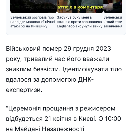
Зеленський розповів про
Засунув руку мені в
Зеленський вст
наслідки масованої нічної
штани»: проти засновника
чіткий термін дл
атаки рф на Київщину
EnglishTop висунули звину
закінчення війн
Військовий помер 29 грудня 2023
року, тривалий час його вважали
зниклим безвісти. Ідентифікувати тіло
вдалося за допомогою ДНК-
експертизи.
“Церемонія прощання з режисером
відбудеться 21 квітня в Києві. О 10:00
на Майдані Незалежності