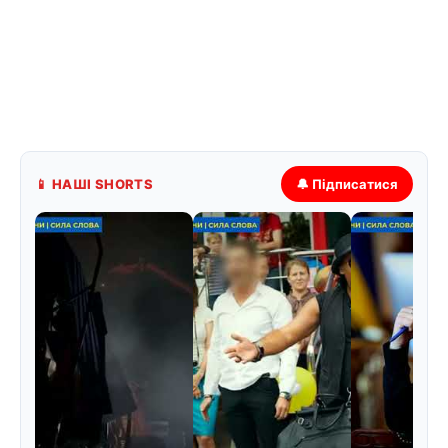
📱 НАШІ SHORTS
🔔 Підписатися