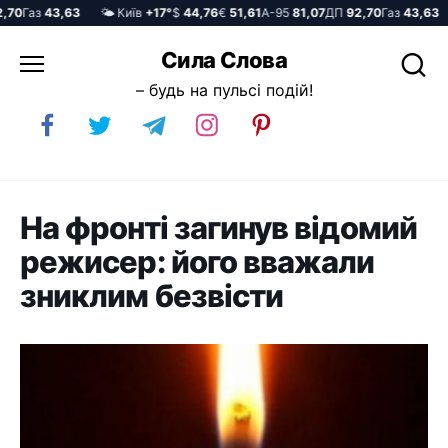
0
Газ
43,63
🌤️ Київ
+17°
$
44,76
€
51,61
А-95
81,07
ДП
92,70
Газ
43,63
Перейти
Сила Слова
до
– будь на пульсі подій!
вмісту
На фронті загинув відомий
режисер: його вважали
зниклим безвісти