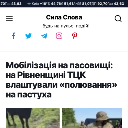
Газ
43,63
☀️ Київ
+16°
$
44,76
€
51,61
А-95
81,07
ДП
92,70
Газ
43,63
☀
Перейти
Сила Слова
до
– будь на пульсі подій!
вмісту
Мобілізація на пасовищі:
на Рівненщині ТЦК
влаштували «полювання»
на пастуха