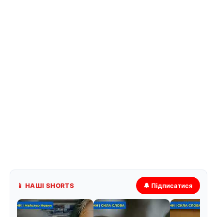
📱 НАШІ SHORTS
🔔 Підписатися