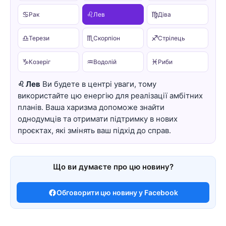
♋
♌
♍
Рак
Лев
Діва
♎
♏
♐
Терези
Скорпіон
Стрілець
♑
♒
♓
Козеріг
Водолій
Риби
♌ Лев
Ви будете в центрі уваги, тому
використайте цю енергію для реалізації амбітних
планів. Ваша харизма допоможе знайти
однодумців та отримати підтримку в нових
проєктах, які змінять ваш підхід до справ.
Що ви думаєте про цю новину?
Обговорити цю новину у Facebook