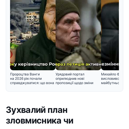
Пророцтва Ванги
Урядовий портал
Михайло Федор
на 2026 рік почали
оприлюднив нові
висловився щод
справджуватися: що вона
пропозиції щодо зміни
майбутнього в у
прогнозувал
черговості призо
Зухвалий план
зловмисника чи