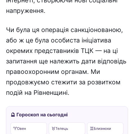
інтернеті, створюючи нові соціальні
напруження.
Чи була ця операція санкціонованою,
або ж це була особиста ініціатива
окремих представників ТЦК — на ці
запитання ще належить дати відповідь
правоохоронним органам. Ми
продовжуємо стежити за розвитком
подій на Рівненщині.
🔮 Гороскоп на сьогодні
♈
♉
♊
Овен
Телець
Близнюки